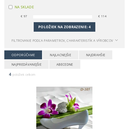
NA SKLADE
€
97
€
114
POLOŽIEK NA ZOBRAZENIE:
4
FILTROVANIE PODĽA PARAMETROV, CHARAKTERISTÍK A VÝROBCOV
ODPORÚČAME
NAJLACNEJŠIE
NAJDRAHŠIE
NAJPREDÁVANEJŠIE
ABECEDNE
4
položiek celkom