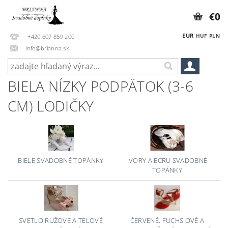
€0
EUR
HUF
PLN
+420 607 859 200
info@brianna.sk
BIELA NÍZKY PODPÄTOK (3-6
CM) LODIČKY
BIELE SVADOBNÉ TOPÁNKY
IVORY A ECRU SVADOBNÉ
TOPÁNKY
SVETLO RUŽOVE A TELOVÉ
ČERVENÉ, FUCHSIOVÉ A