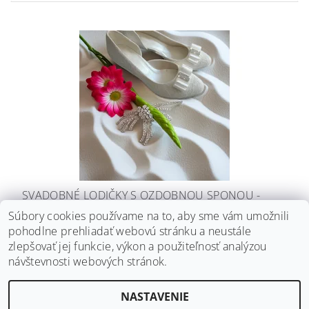
SVADOBNÉ LODIČKY S OZDOBNOU SPONOU -
BIELE
Súbory cookies používame na to, aby sme vám umožnili
pohodlne prehliadať webovú stránku a neustále
€114
DETAIL
zlepšovať jej funkcie, výkon a použiteľnosť analýzou
návštevnosti webových stránok.
NASTAVENIE