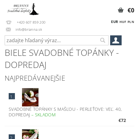
€0
EUR
HUF
PLN
+420 607 859 200
info@brianna.sk
BIELE SVADOBNÉ TOPÁNKY -
DOPREDAJ
NAJPREDÁVANEJŠIE
1.
SVADOBNÉ TOPÁNKY S MAŠĽOU - PERLEŤOVE: VEĽ. 40,
DOPREDAJ
–
SKLADOM
€72
2.