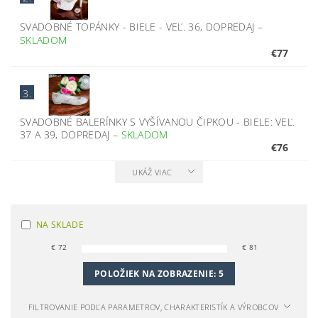
SVADOBNÉ TOPÁNKY - BIELE - VEĽ. 36, DOPREDAJ
–
SKLADOM
€77
3.
SVADOBNÉ BALERÍNKY S VYŠÍVANOU ČIPKOU - BIELE: VEĽ.
37 A 39, DOPREDAJ
–
SKLADOM
€76
UKÁŽ VIAC
NA SKLADE
€
72
€
81
POLOŽIEK NA ZOBRAZENIE:
5
FILTROVANIE PODĽA PARAMETROV, CHARAKTERISTÍK A VÝROBCOV