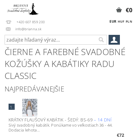
€0
EUR
HUF
PLN
+420 607 859 200
info@brianna.sk
ČIERNE A FAREBNÉ SVADOBNÉ
KOŽÚŠKY A KABÁTIKY RADU
CLASSIC
NAJPREDÁVANEJŠIE
1.
KRÁTKY FLAUŠOVÝ KABÁTIK - ŠEDÝ: BS-69
–
14 DNÍ
Sivý svadobný kabátik. Ponúkame vo veľkostiach 36 - 44.
Dodacia lehota...
€72