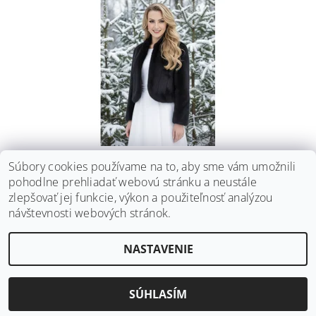
PREŠÍVANÝ ZIMNÝ KOŽÚŠOK - ČIERNY: BS-05
Súbory cookies používame na to, aby sme vám umožnili
pohodlne prehliadať webovú stránku a neustále
€84
DETAIL
zlepšovať jej funkcie, výkon a použiteľnosť analýzou
návštevnosti webových stránok.
NASTAVENIE
2026 ©
Svadobné doplnky BRIANNA
, všetky práva vyhradené
Vytvoril Shoptet
SÚHLASÍM