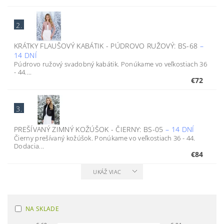
2.
KRÁTKY FLAUŠOVÝ KABÁTIK - PÚDROVO RUŽOVÝ: BS-68
–
14 DNÍ
Púdrovo ružový svadobný kabátik. Ponúkame vo veľkostiach 36
- 44....
€72
3.
PREŠÍVANÝ ZIMNÝ KOŽÚŠOK - ČIERNY: BS-05
–
14 DNÍ
Čierny prešívaný kožúšok. Ponúkame vo veľkostiach 36 - 44.
Dodacia...
€84
UKÁŽ VIAC
NA SKLADE