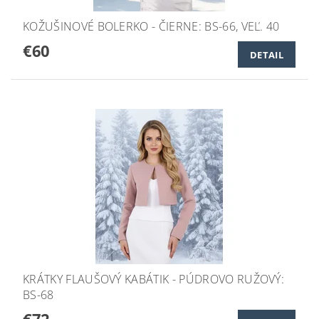
KOŽUŠINOVÉ BOLERKO - ČIERNE: BS-66, VEĽ. 40
€60
DETAIL
KRÁTKY FLAUŠOVÝ KABÁTIK - PÚDROVO RUŽOVÝ:
BS-68