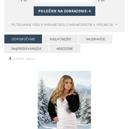
€
60
€
84
POLOŽIEK NA ZOBRAZENIE:
4
FILTROVANIE PODĽA PARAMETROV, CHARAKTERISTÍK A VÝROBCOV
ODPORÚČAME
NAJLACNEJŠIE
NAJDRAHŠIE
NAJPREDÁVANEJŠIE
ABECEDNE
4
položiek celkom