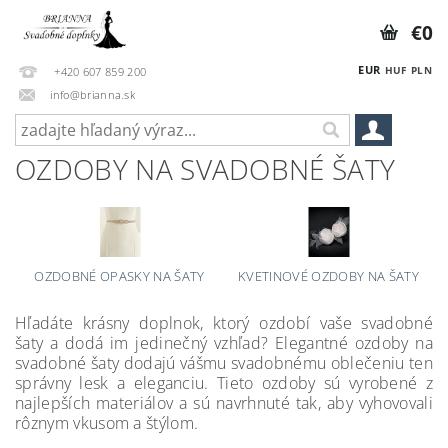
€0
EUR
HUF
PLN
+420 607 859 200
info@brianna.sk
OZDOBY NA SVADOBNÉ ŠATY
OZDOBNÉ OPASKY NA ŠATY
KVETINOVÉ OZDOBY NA ŠATY
Hľadáte krásny doplnok, ktorý ozdobí vaše svadobné
šaty a dodá im jedinečný vzhľad? Elegantné ozdoby na
svadobné šaty dodajú vášmu svadobnému oblečeniu ten
správny lesk a eleganciu. Tieto ozdoby sú vyrobené z
najlepších materiálov a sú navrhnuté tak, aby vyhovovali
rôznym vkusom a štýlom.