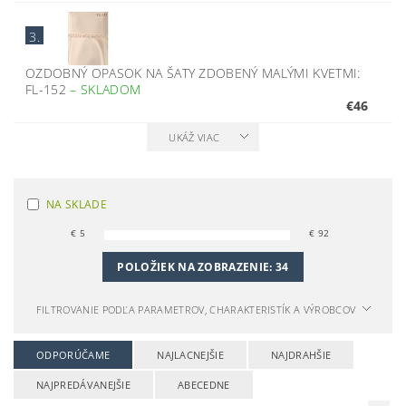
3.
OZDOBNÝ OPASOK NA ŠATY ZDOBENÝ MALÝMI KVETMI:
FL-152
–
SKLADOM
€46
UKÁŽ VIAC
NA SKLADE
€
5
€
92
POLOŽIEK NA ZOBRAZENIE:
34
FILTROVANIE PODĽA PARAMETROV, CHARAKTERISTÍK A VÝROBCOV
ODPORÚČAME
NAJLACNEJŠIE
NAJDRAHŠIE
NAJPREDÁVANEJŠIE
ABECEDNE