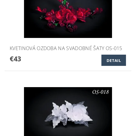
KVETINOVÁ OZDOBA NA SVADOBNÉ ŠATY OS-015
€43
DETAIL