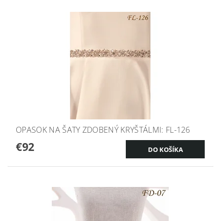
OPASOK NA ŠATY ZDOBENÝ KRYŠTÁLMI: FL-126
€92