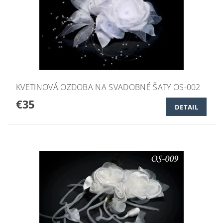
KVETINOVÁ OZDOBA NA SVADOBNÉ ŠATY OS-002
€35
DETAIL