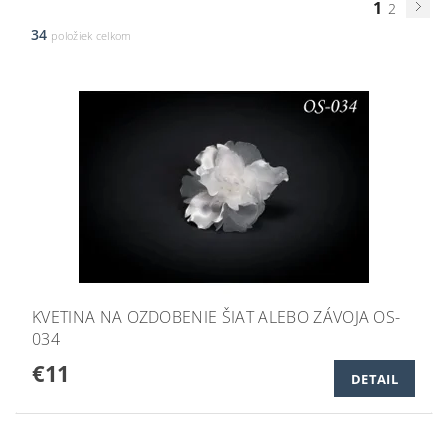
1
2
34
položiek celkom
KVETINA NA OZDOBENIE ŠIAT ALEBO ZÁVOJA OS-
034
€11
DETAIL