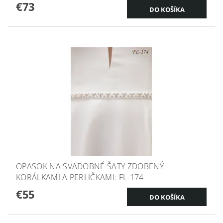
€73
OPASOK NA SVADOBNÉ ŠATY ZDOBENÝ
KORÁLKAMI A PERLIČKAMI: FL-174
€55