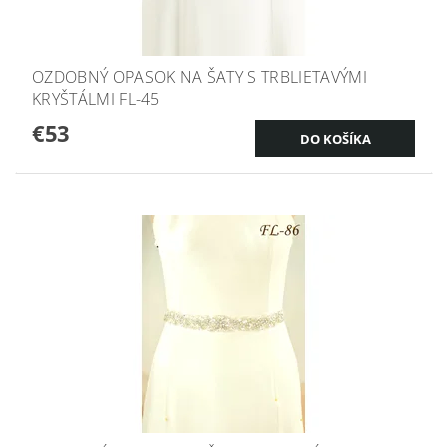
OZDOBNÝ OPASOK NA ŠATY S TRBLIETAVÝMI
KRYŠTÁLMI FL-45
€53