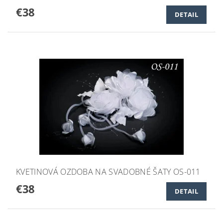
€38
DETAIL
KVETINOVÁ OZDOBA NA SVADOBNÉ ŠATY OS-011
€38
DETAIL