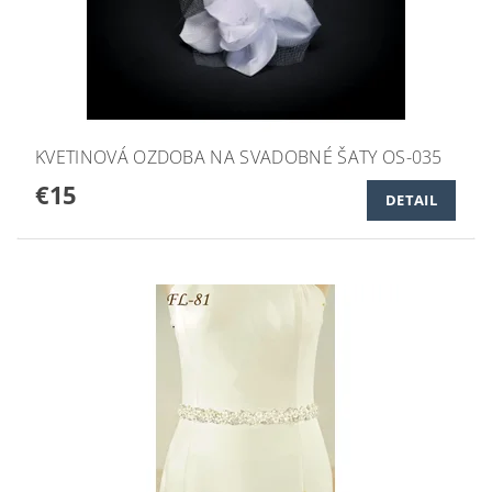
KVETINOVÁ OZDOBA NA SVADOBNÉ ŠATY OS-035
€15
DETAIL