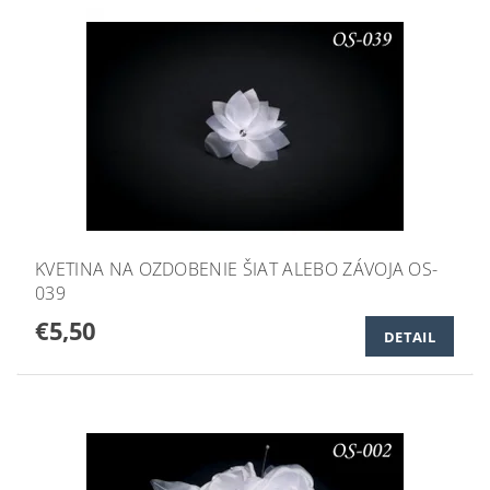
KVETINA NA OZDOBENIE ŠIAT ALEBO ZÁVOJA OS-
039
€5,50
DETAIL