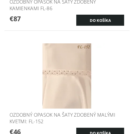
OZDOBNÝ OPASOK NA ŠATY ZDOBENÝ
KAMIENKAMI FL-86
€87
OZDOBNÝ OPASOK NA ŠATY ZDOBENÝ MALÝMI
KVETMI: FL-152
€46