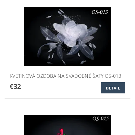
KVETINOVÁ OZDOBA NA SVADOBNÉ ŠATY OS-013
€32
DETAIL