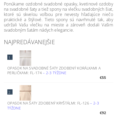
Ponúkame ozdobné svadobné opasky, kvetinové ozdoby
na svadobné šaty a tiež spony na vlečku svadobných šiat,
ktoré sú skvelou voľbou pre nevesty hľadajúce niečo
praktické a štýlové. Tieto spony sú navrhnuté tak, aby
udržali Vašu vlečku na mieste a zároveň dodali Vašim
svadobným šatám nádych elegancie.
NAJPREDÁVANEJŠIE
1.
OPASOK NA SVADOBNÉ ŠATY ZDOBENÝ KORÁLKAMI A
PERLIČKAMI: FL-174
–
2-3 TÝŽDNE
€55
2.
OPASOK NA ŠATY ZDOBENÝ KRYŠTÁLMI: FL-126
–
2-3
TÝŽDNE
€92