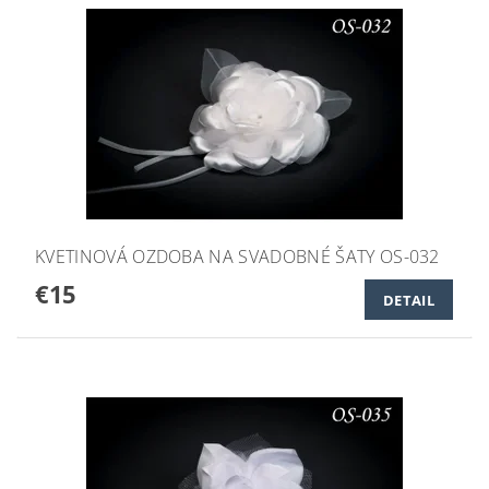
KVETINOVÁ OZDOBA NA SVADOBNÉ ŠATY OS-032
€15
DETAIL