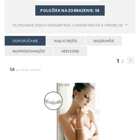
POLOŽIEK NA ZOBRAZENIE:
58
FILTROVANIE PODĽA PARAMETROV, CHARAKTERISTÍK A VÝROBCOV
ODPORÚČAME
NAJLACNEJŠIE
NAJDRAHŠIE
NAJPREDÁVANEJŠIE
ABECEDNE
1
2
58
položiek celkom