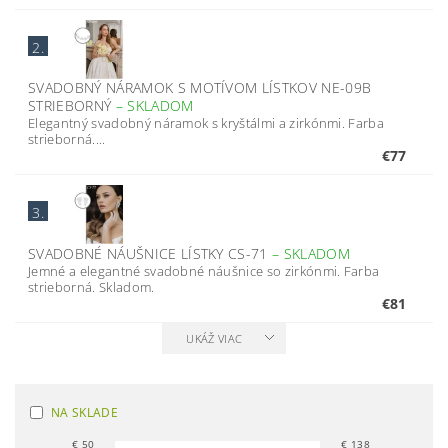
2.
SVADOBNÝ NÁRAMOK S MOTÍVOM LÍSTKOV NE-09B
STRIEBORNÝ
–
SKLADOM
Elegantný svadobný náramok s kryštálmi a zirkónmi. Farba
strieborná....
€77
3.
SVADOBNÉ NÁUŠNICE LÍSTKY CS-71
–
SKLADOM
Jemné a elegantné svadobné náušnice so zirkónmi. Farba
strieborná. Skladom.
€81
UKÁŽ VIAC
NA SKLADE
€
50
€
138