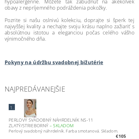
hypoalergénne. Môžete tak zabudnúť na akékoľvek
obavy z nepríjemného podráždenia pokožky.
Pozrite si našu oslnivú kolekciu, doprajte si šperk tej
najvyššej kvality a nechajte svoju krásu naplno zažiariť s
absolútnou istotou a eleganciou počas celého vášho
výnimočného dňa.
Pokyny na údržbu svadobnej bižutérie
NAJPREDÁVANEJŠIE
1.
PERLOVÝ SVADOBNÝ NÁHRDELNÍK NS-11
ZLATÝ/STRIEBORNÝ
–
SKLADOM
Perlový svadobný náhrdelník. Farba smotanová. Skladom.
€105