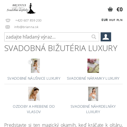
€0
EUR
HUF
PLN
+420 607 859 200
info@brianna.sk
SVADOBNÁ BIŽUTÉRIA LUXURY
SVADOBNÉ NÁUŠNICE LUXURY
SVADOBNÉ NÁRAMKY LUXURY
OZDOBY A HREBENE DO
SVADOBNÉ NÁHRDELNÍKY
VLASOV
LUXURY
Predstavte si ten magický okamih, keď kráčate k oltáru,