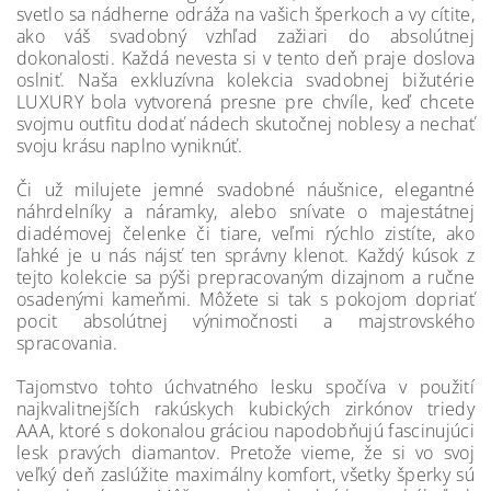
svetlo sa nádherne odráža na vašich šperkoch a vy cítite,
ako váš svadobný vzhľad zažiari do absolútnej
dokonalosti. Každá nevesta si v tento deň praje doslova
oslniť. Naša exkluzívna kolekcia svadobnej bižutérie
LUXURY bola vytvorená presne pre chvíle, keď chcete
svojmu outfitu dodať nádech skutočnej noblesy a nechať
svoju krásu naplno vyniknúť.
Či už milujete jemné svadobné náušnice, elegantné
náhrdelníky a náramky, alebo snívate o majestátnej
diadémovej čelenke či tiare, veľmi rýchlo zistíte, ako
ľahké je u nás nájsť ten správny klenot. Každý kúsok z
tejto kolekcie sa pýši prepracovaným dizajnom a ručne
osadenými kameňmi. Môžete si tak s pokojom dopriať
pocit absolútnej výnimočnosti a majstrovského
spracovania.
Tajomstvo tohto úchvatného lesku spočíva v použití
najkvalitnejších rakúskych kubických zirkónov triedy
AAA, ktoré s dokonalou gráciou napodobňujú fascinujúci
lesk pravých diamantov. Pretože vieme, že si vo svoj
veľký deň zaslúžite maximálny komfort, všetky šperky sú