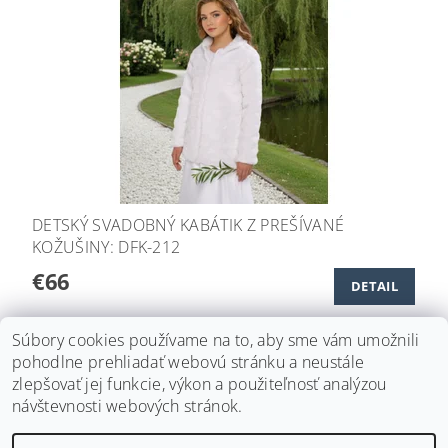
DETSKÝ SVADOBNÝ KABÁTIK Z PREŠÍVANÉ
KOŽUŠINY: DFK-212
€66
DETAIL
Súbory cookies používame na to, aby sme vám umožnili
ĎALŠIE PRODUKTY
pohodlne prehliadať webovú stránku a neustále
zlepšovať jej funkcie, výkon a použiteľnosť analýzou
1
2
návštevnosti webových stránok.