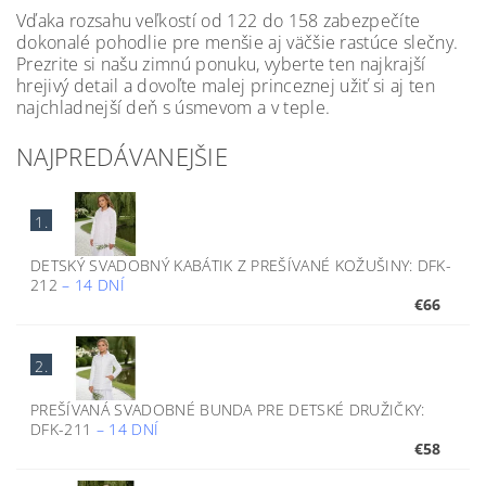
Vďaka rozsahu veľkostí od 122 do 158 zabezpečíte
dokonalé pohodlie pre menšie aj väčšie rastúce slečny.
Prezrite si našu zimnú ponuku, vyberte ten najkrajší
hrejivý detail a dovoľte malej princeznej užiť si aj ten
najchladnejší deň s úsmevom a v teple.
NAJPREDÁVANEJŠIE
1.
DETSKÝ SVADOBNÝ KABÁTIK Z PREŠÍVANÉ KOŽUŠINY: DFK-
212
–
14 DNÍ
€66
2.
PREŠÍVANÁ SVADOBNÉ BUNDA PRE DETSKÉ DRUŽIČKY:
DFK-211
–
14 DNÍ
€58