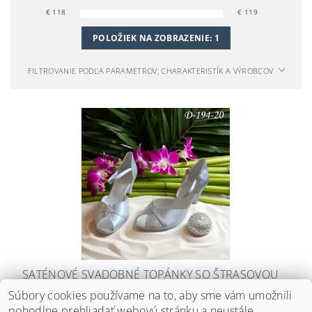
€
118
€
119
POLOŽIEK NA ZOBRAZENIE:
1
FILTROVANIE PODĽA PARAMETROV, CHARAKTERISTÍK A VÝROBCOV
SATÉNOVÉ SVADOBNÉ TOPÁNKY SO ŠTRASOVOU
APLIKÁCIOU - BIELE
Súbory cookies používame na to, aby sme vám umožnili
pohodlne prehliadať webovú stránku a neustále