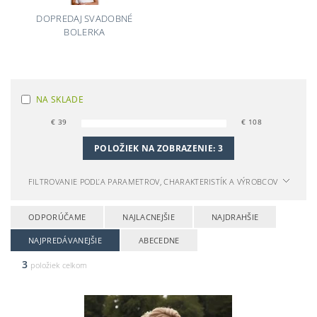
DOPREDAJ SVADOBNÉ
BOLERKA
NA SKLADE
€
39
€
108
POLOŽIEK NA ZOBRAZENIE:
3
FILTROVANIE PODĽA PARAMETROV, CHARAKTERISTÍK A VÝROBCOV
ODPORÚČAME
NAJLACNEJŠIE
NAJDRAHŠIE
NAJPREDÁVANEJŠIE
ABECEDNE
3
položiek celkom