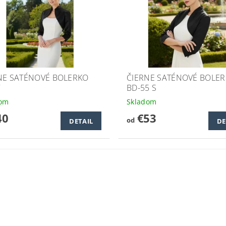
NE SATÉNOVÉ BOLERKO
ČIERNE SATÉNOVÉ BOLE
7
BD-55 S
dom
Skladom
40
€53
od
DETAIL
DE