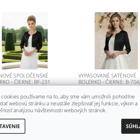
NOVÉ SPOLOČENSKÉ
VYPASOVANÉ SATÉNOVÉ
RKO - ČIERNE: BF-231
BOLERKO - ČIERNE: B-704,
5XL
í
 cookies používame na to, aby sme vám umožnili pohodlne
Skladom
52
DETAIL
dať webovú stránku a neustále zlepšovať jej funkcie, výkon a
€67
DE
eľnosť analýzou návštevnosti webových stránok.
TAVENIE
SÚHL