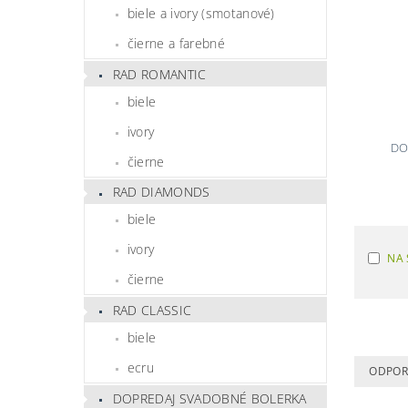
biele a ivory (smotanové)
čierne a farebné
RAD ROMANTIC
biele
ivory
DO
čierne
RAD DIAMONDS
biele
ivory
NA 
čierne
RAD CLASSIC
biele
ecru
ODPO
DOPREDAJ SVADOBNÉ BOLERKA