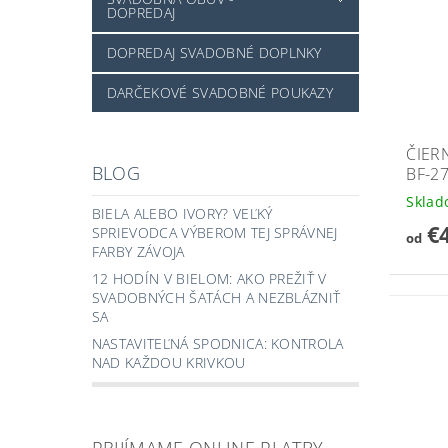
DOPREDAJ
DOPREDAJ SVADOBNÉ DOPLNKY
DARČEKOVÉ SVADOBNÉ POUKAZY
ČIER
BLOG
BF-2
Skla
BIELA ALEBO IVORY? VEĽKÝ
€
SPRIEVODCA VÝBEROM TEJ SPRÁVNEJ
od
FARBY ZÁVOJA
12 HODÍN V BIELOM: AKO PREŽIŤ V
SVADOBNÝCH ŠATÁCH A NEZBLÁZNIŤ
SA
NASTAVITEĽNÁ SPODNICA: KONTROLA
NAD KAŽDOU KRIVKOU