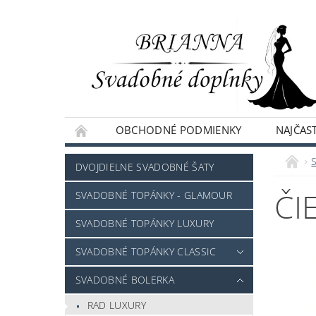
OBCHODNÉ PODMIENKY
NAJČAST
NAPÍŠTE NÁM
DVOJDIELNE SVADOBNÉ ŠATY
ČI
SVADOBNÉ TOPÁNKY - GLAMOUR
SVADOBNÉ TOPÁNKY LUXURY
SVADOBNÉ TOPÁNKY CLASSIC
SVADOBNÉ BOLERKA
RAD LUXURY