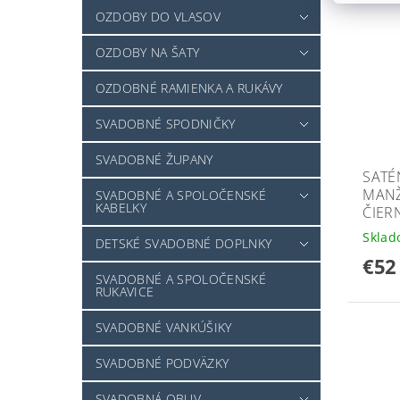
OZDOBY DO VLASOV
OZDOBY NA ŠATY
OZDOBNÉ RAMIENKA A RUKÁVY
SVADOBNÉ SPODNIČKY
SVADOBNÉ ŽUPANY
SATÉ
MANŽ
SVADOBNÉ A SPOLOČENSKÉ
KABELKY
ČIERN
Skla
DETSKÉ SVADOBNÉ DOPLNKY
€52
SVADOBNÉ A SPOLOČENSKÉ
RUKAVICE
SVADOBNÉ VANKÚŠIKY
SVADOBNÉ PODVÄZKY
SVADOBNÁ OBUV -