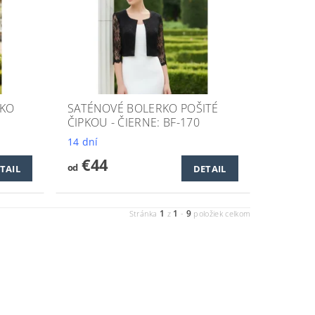
RKO
SATÉNOVÉ BOLERKO POŠITÉ
ČIPKOU - ČIERNE: BF-170
14 dní
€44
od
TAIL
DETAIL
1
1
9
Stránka
z
-
položiek celkom