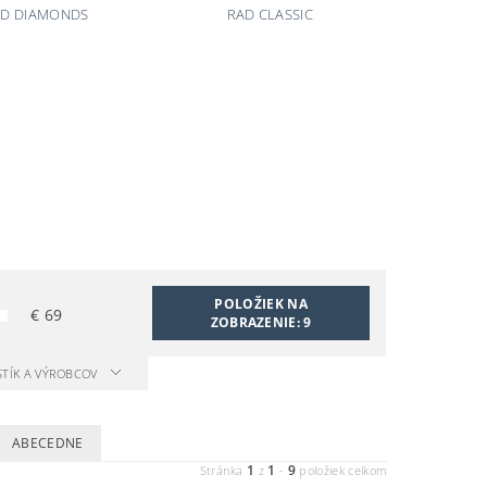
AD DIAMONDS
RAD CLASSIC
POLOŽIEK NA
€
69
ZOBRAZENIE:
9
STÍK A VÝROBCOV
ABECEDNE
1
1
9
Stránka
z
-
položiek celkom