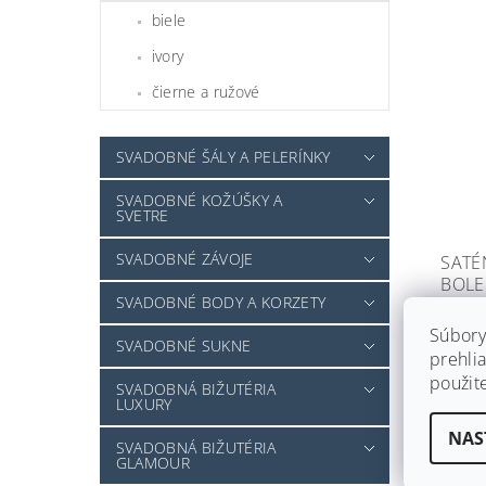
biele
ivory
čierne a ružové
SVADOBNÉ ŠÁLY A PELERÍNKY
SVADOBNÉ KOŽÚŠKY A
SVETRE
SVADOBNÉ ZÁVOJE
SATÉ
BOLE
SVADOBNÉ BODY A KORZETY
14 dn
Súbory
€
SVADOBNÉ SUKNE
od
prehlia
použit
SVADOBNÁ BIŽUTÉRIA
LUXURY
NAS
SVADOBNÁ BIŽUTÉRIA
GLAMOUR