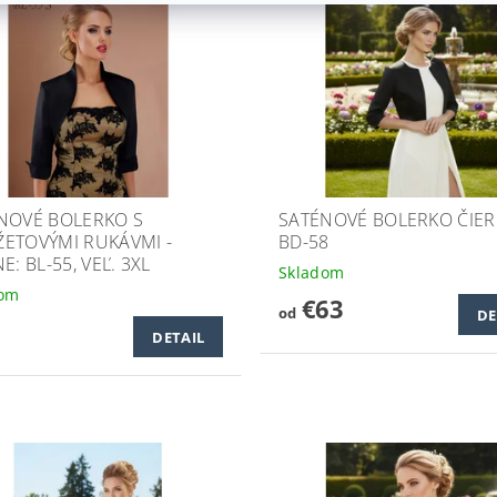
NOVÉ BOLERKO S
SATÉNOVÉ BOLERKO ČIER
ETOVÝMI RUKÁVMI -
BD-58
E: BL-55, VEĽ. 3XL
Skladom
dom
€63
od
DE
DETAIL