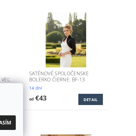
SATÉNOVÉ SPOLOČENSKE
 VEĽ.
BOLERKO ČIERNE: BF-13
14 dní
€43
od
DETAIL
TAIL
ASÍM