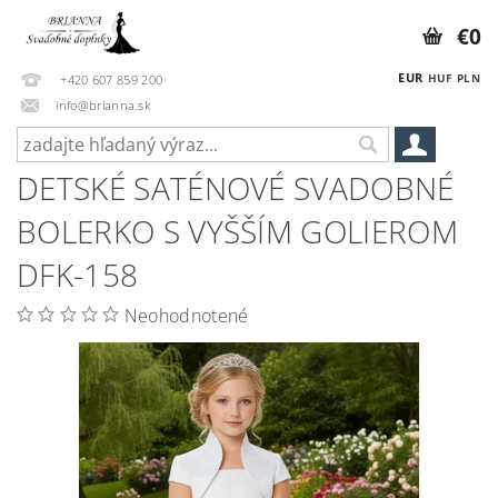
€0
EUR
HUF
PLN
+420 607 859 200
info@brianna.sk
DETSKÉ SATÉNOVÉ SVADOBNÉ
BOLERKO S VYŠŠÍM GOLIEROM
DFK-158
Neohodnotené