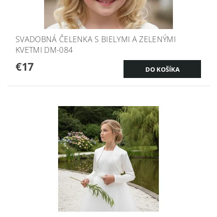
SVADOBNÁ ČELENKA S BIELYMI A ZELENÝMI
KVETMI DM-084
€17