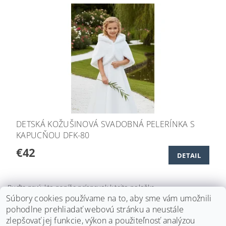
DETSKÁ KOŽUŠINOVÁ SVADOBNÁ PELERÍNKA S
KAPUCŇOU DFK-80
€42
DETAIL
Buďte prvý, kto napíše príspevok k tejto položke.
Súbory cookies používame na to, aby sme vám umožnili
Pridať komentár
pohodlne prehliadať webovú stránku a neustále
zlepšovať jej funkcie, výkon a použiteľnosť analýzou