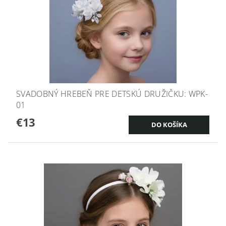
SVADOBNÝ HREBEŇ PRE DETSKÚ DRUŽIČKU: WPK-
01
€13