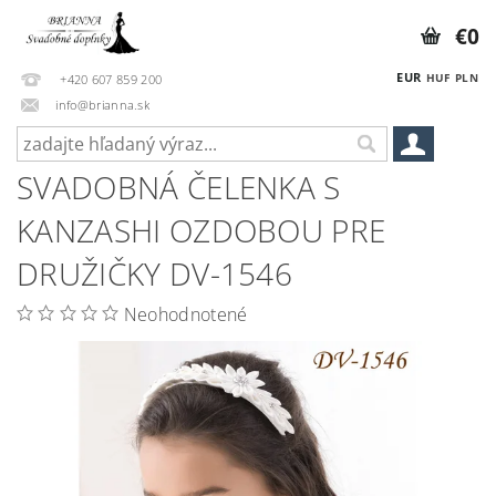
€0
EUR
HUF
PLN
+420 607 859 200
info@brianna.sk
SVADOBNÁ ČELENKA S
KANZASHI OZDOBOU PRE
DRUŽIČKY DV-1546
Neohodnotené