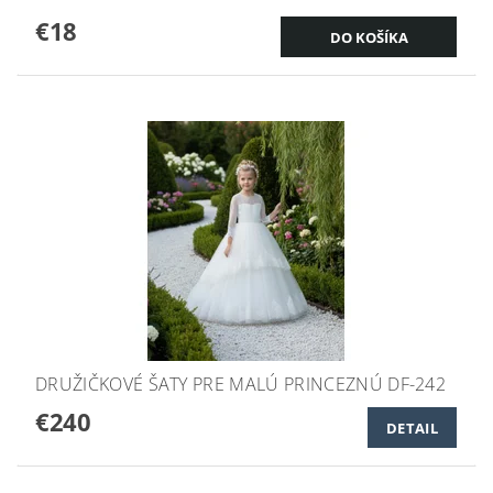
€18
DRUŽIČKOVÉ ŠATY PRE MALÚ PRINCEZNÚ DF-242
€240
DETAIL