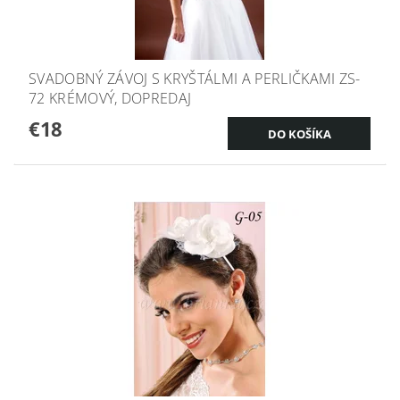
SVADOBNÝ ZÁVOJ S KRYŠTÁLMI A PERLIČKAMI ZS-
72 KRÉMOVÝ, DOPREDAJ
€18