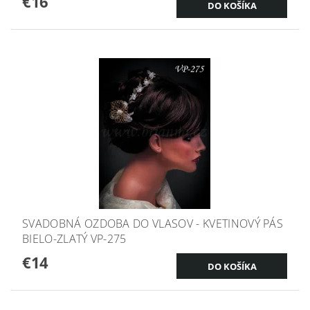
€16
SVADOBNÁ OZDOBA DO VLASOV - KVETINOVÝ PÁS
BIELO-ZLATÝ VP-275
€14