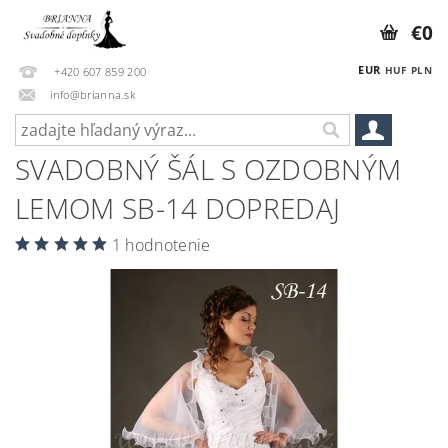
€0
EUR
HUF
PLN
+420 607 859 200
info@brianna.sk
SVADOBNÝ ŠÁL S OZDOBNÝM
LEMOM SB-14 DOPREDAJ
1 hodnotenie