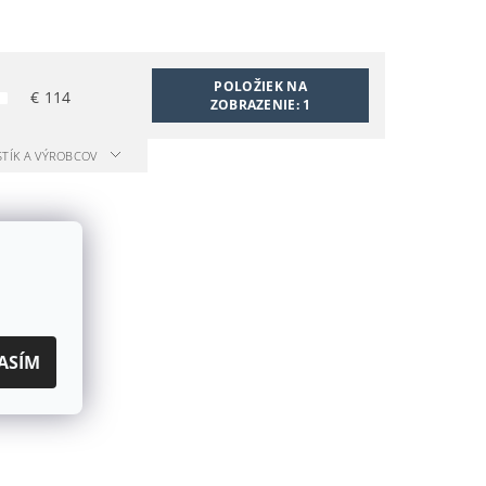
POLOŽIEK NA
€
114
ZOBRAZENIE:
1
STÍK A VÝROBCOV
ASÍM