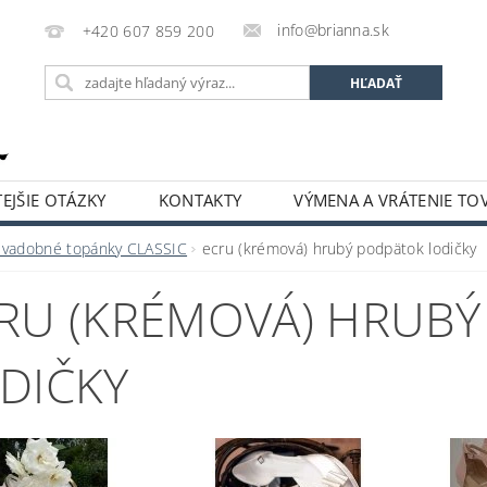
info@brianna.sk
+420 607 859 200
EJŠIE OTÁZKY
KONTAKTY
VÝMENA A VRÁTENIE TO
Svadobné topánky CLASSIC
ecru (krémová) hrubý podpätok lodičky
RU (KRÉMOVÁ) HRUB
DIČKY