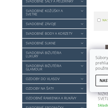
SVADOBNÉ ŠÁLY A PELERÍNKY
SVADOBNÉ KOŽÚŠKY A
SVETRE
NA 
SVADOBNÉ ZÁVOJE
SVADOBNÉ BODY A KORZETY
SVADOBNÉ SUKNE
SVADOBNÁ BIŽUTÉRIA
LUXURY
Súbory
prehlia
SVADOBNÁ BIŽUTÉRIA
použit
GLAMOUR
OZDOBY DO VLASOV
NAS
OZDOBY NA ŠATY
NÍZK
OZDOBNÉ RAMIENKA A RUKÁVY
SVET
Skla
SVADOBNÉ SPODNIČKY