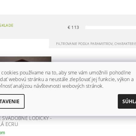
SKLADE
€
113
FILTROVANIE PODĽA PARAMETROV, CHARAKTERI
 cookies používame na to, aby sme vám umožnili pohodlne
dať webovú stránku a neustále zlepšovať jej funkcie, výkon a
eľnosť analýzou návštevnosti webových stránok.
TAVENIE
SÚHL
E SVADOBNÉ LODIČKY -
LÁ ECRU
dom