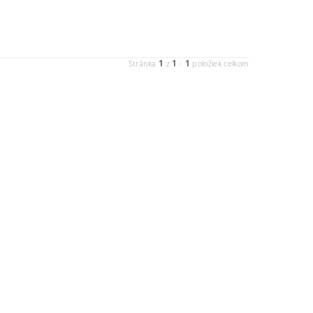
1
1
1
Stránka
z
-
položiek celkom