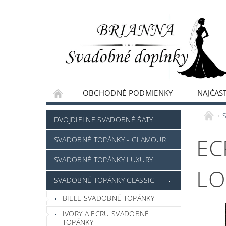
OBCHODNÉ PODMIENKY
NAJČAST
NAPÍŠTE NÁM
DVOJDIELNE SVADOBNÉ ŠATY
EC
SVADOBNÉ TOPÁNKY - GLAMOUR
SVADOBNÉ TOPÁNKY LUXURY
LO
SVADOBNÉ TOPÁNKY CLASSIC
BIELE SVADOBNÉ TOPÁNKY
IVORY A ECRU SVADOBNÉ
TOPÁNKY