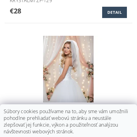
KRYŠTÁLMI ZF-129
€28
DETAIL
TYLOVÝ SVADOBNÝ ZÁVOJ S BODKAMI ZF-64 BIELY
Súbory cookies používame na to, aby sme vám umožnili
€14
pohodlne prehliadať webovú stránku a neustále
DETAIL
zlepšovať jej funkcie, výkon a použiteľnosť analýzou
návštevnosti webových stránok.