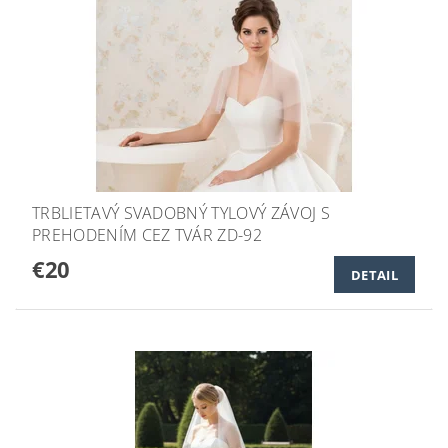
TRBLIETAVÝ SVADOBNÝ TYLOVÝ ZÁVOJ S
PREHODENÍM CEZ TVÁR ZD-92
€20
DETAIL