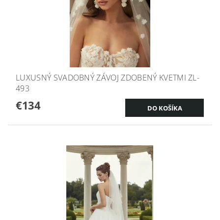
LUXUSNÝ SVADOBNÝ ZÁVOJ ZDOBENÝ KVETMI ZL-
493
€134