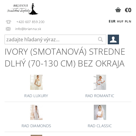
€0
EUR
HUF
PLN
+420 607 859 200
info@brianna.sk
IVORY (SMOTANOVÁ) STREDNE
DLHÝ (70-130 CM) BEZ OKRAJA
RAD LUXURY
RAD ROMANTIC
RAD DIAMONDS
RAD CLASSIC