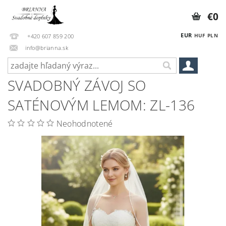
€0
EUR
HUF
PLN
+420 607 859 200
info@brianna.sk
SVADOBNÝ ZÁVOJ SO
SATÉNOVÝM LEMOM: ZL-136
Neohodnotené