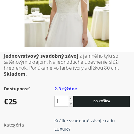
Jednovrstvový svadobný závoj
z jemného tylu so
saténovým okrajom. Na jednoduché upevnenie slúži
hrebienok. Ponúkame vo farbe ivory s dĺžkou 80 cm.
Skladom.
Dostupnosť
2-3 týždne
€25
Krátke svadobné závoje radu
Kategória
LUXURY