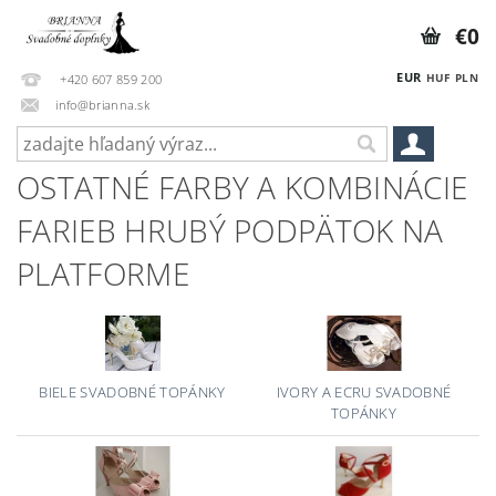
€0
EUR
HUF
PLN
+420 607 859 200
info@brianna.sk
OSTATNÉ FARBY A KOMBINÁCIE
FARIEB HRUBÝ PODPÄTOK NA
PLATFORME
BIELE SVADOBNÉ TOPÁNKY
IVORY A ECRU SVADOBNÉ
TOPÁNKY