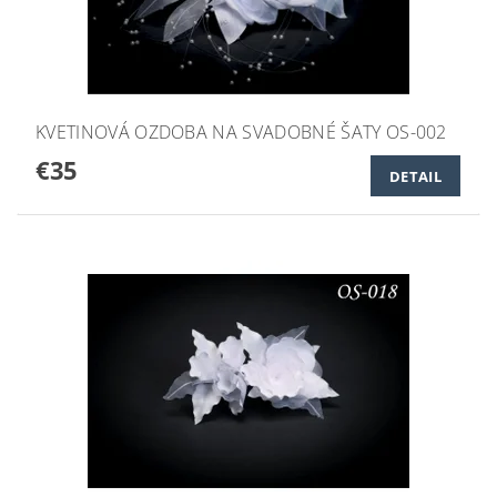
KVETINOVÁ OZDOBA NA SVADOBNÉ ŠATY OS-002
€35
DETAIL