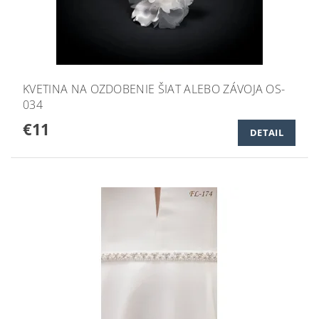
KVETINA NA OZDOBENIE ŠIAT ALEBO ZÁVOJA OS-
034
€11
DETAIL