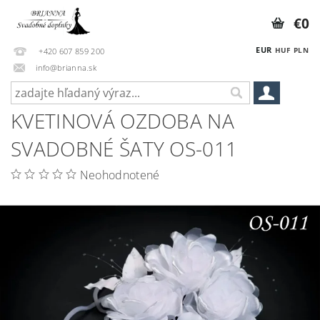
€0
EUR
HUF
PLN
+420 607 859 200
info@brianna.sk
KVETINOVÁ OZDOBA NA
SVADOBNÉ ŠATY OS-011
Neohodnotené