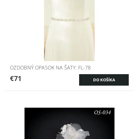
OZDOBNÝ OPASOK NA ŠATY: FL-78
€71