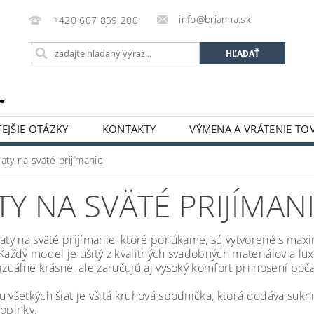
info@brianna.sk
+420 607 859 200
EJŠIE OTÁZKY
KONTAKTY
VÝMENA A VRÁTENIE TO
aty na sväté prijímanie
TY NA SVÄTÉ PRIJÍMAN
šaty na sväté prijímanie, ktoré ponúkame, sú vytvorené s max
 Každý model je ušitý z kvalitných svadobných materiálov a l
izuálne krásne, ale zaručujú aj vysoký komfort pri nosení poč
u všetkých šiat je všitá kruhová spodnička, ktorá dodáva sukn
doplnky.