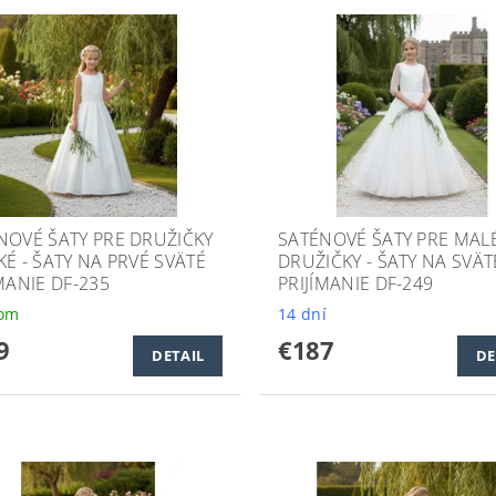
NOVÉ ŠATY PRE DRUŽIČKY
SATÉNOVÉ ŠATY PRE MAL
KÉ - ŠATY NA PRVÉ SVÄTÉ
DRUŽIČKY - ŠATY NA SVÄT
MANIE DF-235
PRIJÍMANIE DF-249
dom
14 dní
9
€187
DETAIL
DE