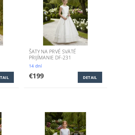
ŠATY NA PRVÉ SVÄTÉ
PRIJÍMANIE DF-231
14 dní
€199
TAIL
DETAIL