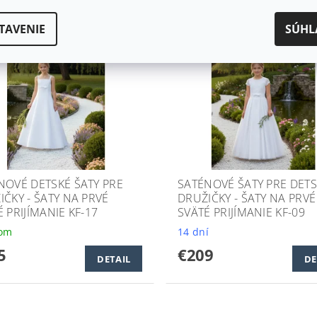
TAVENIE
SÚHL
NOVÉ DETSKÉ ŠATY PRE
SATÉNOVÉ ŠATY PRE DET
IČKY - ŠATY NA PRVÉ
DRUŽIČKY - ŠATY NA PRVÉ
 PRIJÍMANIE KF-17
SVÄTÉ PRIJÍMANIE KF-09
dom
14 dní
5
€209
DETAIL
DE