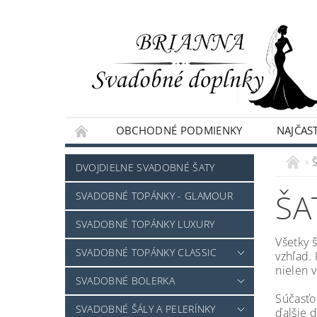
OBCHODNÉ PODMIENKY
NAJČAST
NAPÍŠTE NÁM
Š
DVOJDIELNE SVADOBNÉ ŠATY
ŠA
SVADOBNÉ TOPÁNKY - GLAMOUR
SVADOBNÉ TOPÁNKY LUXURY
Všetky 
SVADOBNÉ TOPÁNKY CLASSIC
vzhľad.
nielen v
SVADOBNÉ BOLERKA
Súčasťo
SVADOBNÉ ŠÁLY A PELERÍNKY
ďalšie 