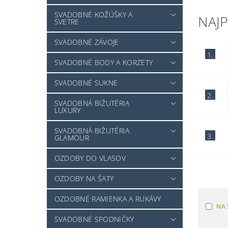
SVADOBNÉ KOŽÚŠKY A
NAJ
SVETRE
SVADOBNÉ ZÁVOJE
1.
SVADOBNÉ BODY A KORZETY
SVADOBNÉ SUKNE
2.
SVADOBNÁ BIŽUTÉRIA
LUXURY
SVADOBNÁ BIŽUTÉRIA
3.
GLAMOUR
OZDOBY DO VLASOV
OZDOBY NA ŠATY
OZDOBNÉ RAMIENKA A RUKÁVY
NA 
SVADOBNÉ SPODNIČKY