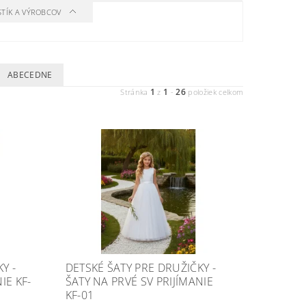
STÍK A VÝROBCOV
ABECEDNE
1
1
26
Stránka
z
-
položiek celkom
Y -
DETSKÉ ŠATY PRE DRUŽIČKY -
IE KF-
ŠATY NA PRVÉ SV PRIJÍMANIE
KF-01