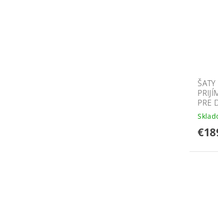
ŠATY
PRIJÍ
PRE 
Skla
€18