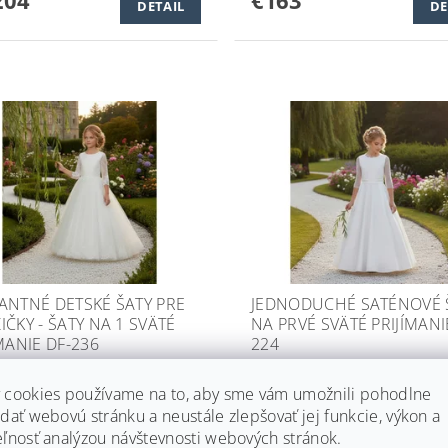
DETAIL
DE
ANTNÉ DETSKÉ ŠATY PRE
JEDNODUCHÉ SATÉNOVÉ 
IČKY - ŠATY NA 1 SVÄTÉ
NA PRVÉ SVÄTÉ PRIJÍMANI
MANIE DF-236
224
í
14 dní
 cookies používame na to, aby sme vám umožnili pohodlne
3
€182
DETAIL
DE
dať webovú stránku a neustále zlepšovať jej funkcie, výkon a
eľnosť analýzou návštevnosti webových stránok.