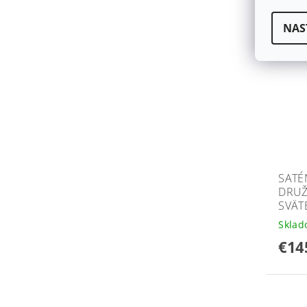
NAS
SATÉ
DRUŽ
SVÄTÉ
Skla
€14