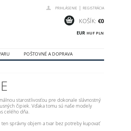
|
PRIHLÁSENIE
REGISTRÁCIA
KOŠÍK:
€0
EUR
HUF
PLN
VARU
POŠTOVNÉ A DOPRAVA
IE
imálnou starostlivosťou pre dokonale slávnostný
uxusných čipiek. Vďaka tomu sú naše modely
as celého dňa.
i ten správny objem a tvar bez potreby kupovať