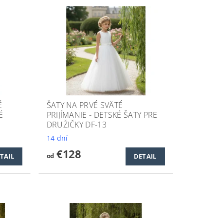
É
ŠATY NA PRVÉ SVÄTÉ
É
PRIJÍMANIE - DETSKÉ ŠATY PRE
DRUŽIČKY DF-13
14 dní
€128
od
TAIL
DETAIL