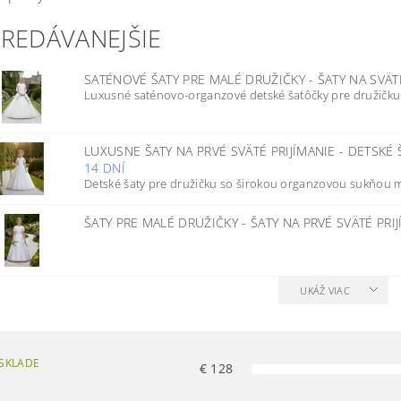
PREDÁVANEJŠIE
SATÉNOVÉ ŠATY PRE MALÉ DRUŽIČKY - ŠATY NA SVÄT
Luxusné saténovo-organzové detské šatôčky pre družičku 
LUXUSNE ŠATY NA PRVÉ SVÄTÉ PRIJÍMANIE - DETSKÉ
14 DNÍ
Detské šaty pre družičku so širokou organzovou sukňou m
ŠATY PRE MALÉ DRUŽIČKY - ŠATY NA PRVÉ SVÄTÉ PRI
UKÁŽ VIAC
SKLADE
€
128