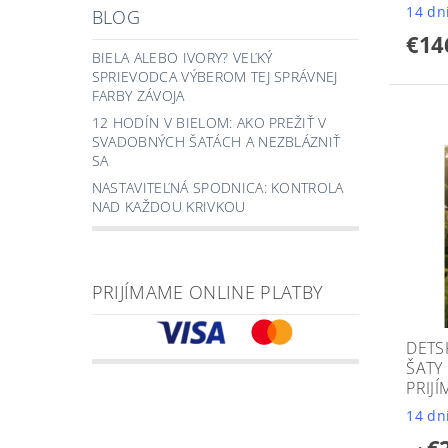
14 dn
BLOG
€14
BIELA ALEBO IVORY? VEĽKÝ
SPRIEVODCA VÝBEROM TEJ SPRÁVNEJ
FARBY ZÁVOJA
12 HODÍN V BIELOM: AKO PREŽIŤ V
SVADOBNÝCH ŠATÁCH A NEZBLÁZNIŤ
SA
NASTAVITEĽNÁ SPODNICA: KONTROLA
NAD KAŽDOU KRIVKOU
PRIJÍMAME ONLINE PLATBY
DETS
ŠATY
PRIJÍ
14 dn
€