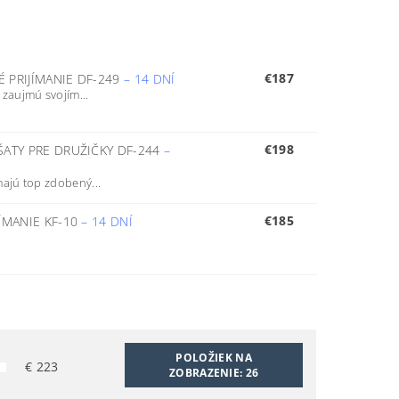
€187
É PRIJÍMANIE DF-249
–
14 DNÍ
zaujmú svojím...
€198
 ŠATY PRE DRUŽIČKY DF-244
–
ajú top zdobený...
€185
JÍMANIE KF-10
–
14 DNÍ
POLOŽIEK NA
€
223
ZOBRAZENIE:
26