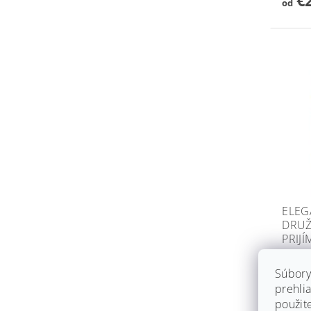
od
ELEG
DRUŽ
PRIJÍ
14 dn
Súbory
€20
prehlia
použit