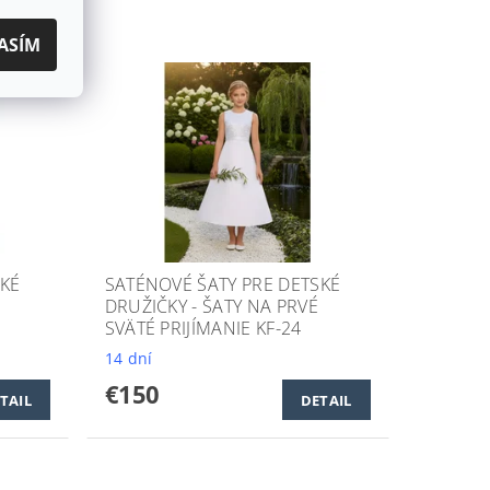
ASÍM
SKÉ
SATÉNOVÉ ŠATY PRE DETSKÉ
DRUŽIČKY - ŠATY NA PRVÉ
SVÄTÉ PRIJÍMANIE KF-24
14 dní
€150
TAIL
DETAIL