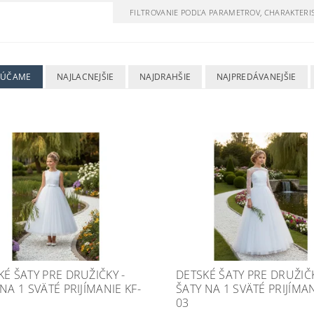
FILTROVANIE PODĽA PARAMETROV, CHARAKTERI
RÚČAME
NAJLACNEJŠIE
NAJDRAHŠIE
NAJPREDÁVANEJŠIE
KÉ ŠATY PRE DRUŽIČKY -
DETSKÉ ŠATY PRE DRUŽIČK
NA 1 SVÄTÉ PRIJÍMANIE KF-
ŠATY NA 1 SVÄTÉ PRIJÍMAN
03