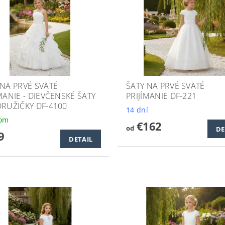
 NA PRVÉ SVÄTÉ
ŠATY NA PRVÉ SVÄTÉ
MANIE - DIEVČENSKÉ ŠATY
PRIJÍMANIE DF-221
DRUŽIČKY DF-4100
14 dní
dom
€162
od
DE
9
DETAIL