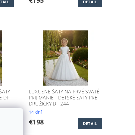
TAIL
DETAIL
ŠATY
LUXUSNE ŠATY NA PRVÉ SVÄTÉ
E DF-
PRIJÍMANIE - DETSKÉ ŠATY PRE
DRUŽIČKY DF-244
14 dní
€198
TAIL
DETAIL