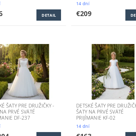
í
14 dní
6
€209
DETAIL
DE
KÉ ŠATY PRE DRUŽIČKY -
DETSKÉ ŠATY PRE DRUŽIČK
 NA PRVÉ SVÄTÉ
ŠATY NA PRVÉ SVÄTÉ
MANIE DF-237
PRIJÍMANIE KF-02
í
14 dní
204
€163