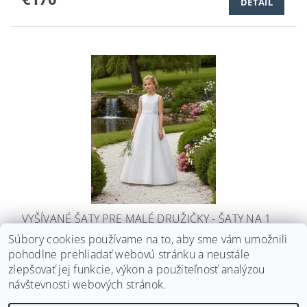
DETAIL
VYŠÍVANÉ ŠATY PRE MALÉ DRUŽIČKY - ŠATY NA 1
SVÄTÉ PRIJÍMANIE KF-12
Súbory cookies používame na to, aby sme vám umožnili
€213
pohodlne prehliadať webovú stránku a neustále
DETAIL
zlepšovať jej funkcie, výkon a použiteľnosť analýzou
návštevnosti webových stránok.