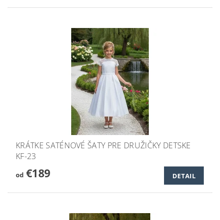
KRÁTKE SATÉNOVÉ ŠATY PRE DRUŽIČKY DETSKE
KF-23
€189
od
DETAIL