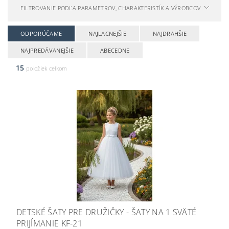
FILTROVANIE PODĽA PARAMETROV, CHARAKTERISTÍK A VÝROBCOV
ODPORÚČAME
NAJLACNEJŠIE
NAJDRAHŠIE
NAJPREDÁVANEJŠIE
ABECEDNE
15
položiek celkom
DETSKÉ ŠATY PRE DRUŽIČKY - ŠATY NA 1 SVÄTÉ
PRIJÍMANIE KF-21