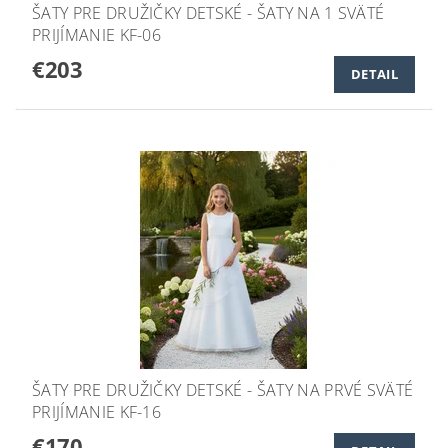
ŠATY PRE DRUŽIČKY DETSKÉ - ŠATY NA 1 SVÄTÉ
PRIJÍMANIE KF-06
€203
DETAIL
ŠATY PRE DRUŽIČKY DETSKÉ - ŠATY NA PRVÉ SVÄTÉ
PRIJÍMANIE KF-16
€170