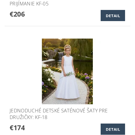
PRIJÍMANIE KF-05
€206
DETAIL
JEDNODUCHÉ DETSKÉ SATÉNOVÉ ŠATY PRE
DRUŽIČKY: KF-18
€174
DETAIL