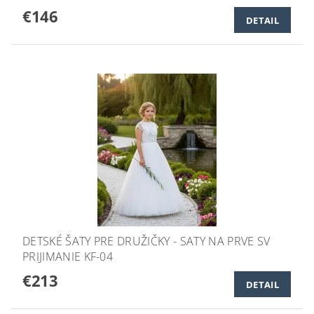
€146
DETAIL
DETSKÉ ŠATY PRE DRUŽIČKY - SATY NA PRVE SV
PRIJIMANIE KF-04
€213
DETAIL