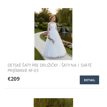
DETSKÉ ŠATY PRE DRUŽIČKY - ŠATY NA 1 SVÄTÉ
PRIJÍMANIE KF-03
€209
DETAIL