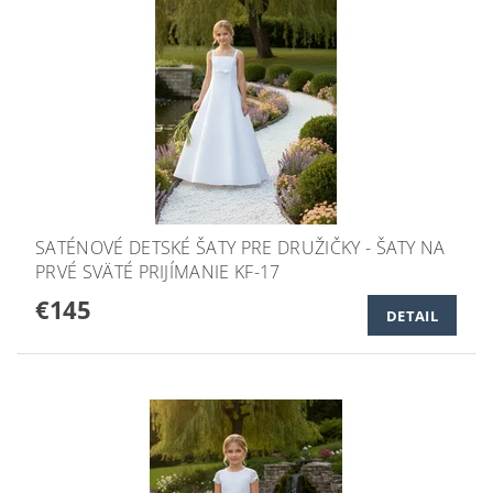
SATÉNOVÉ DETSKÉ ŠATY PRE DRUŽIČKY - ŠATY NA
PRVÉ SVÄTÉ PRIJÍMANIE KF-17
€145
DETAIL