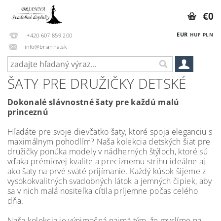
€0
EUR
HUF
PLN
+420 607 859 200
info@brianna.sk
ŠATY PRE DRUŽIČKY DETSKÉ
Dokonalé slávnostné šaty pre každú malú
princeznú
Hľadáte pre svoje dievčatko šaty, ktoré spoja eleganciu s
maximálnym pohodlím? Naša kolekcia detských šiat pre
družičky ponúka modely v nádherných štýloch, ktoré sú
vďaka prémiovej kvalite a precíznemu strihu ideálne aj
ako šaty na prvé sväté prijímanie. Každý kúsok šijeme z
vysokokvalitných svadobných látok a jemných čipiek, aby
sa v nich malá nositeľka cítila príjemne počas celého
dňa.
Naša kolekcia je výnimočná najmä tým, že myslíme na