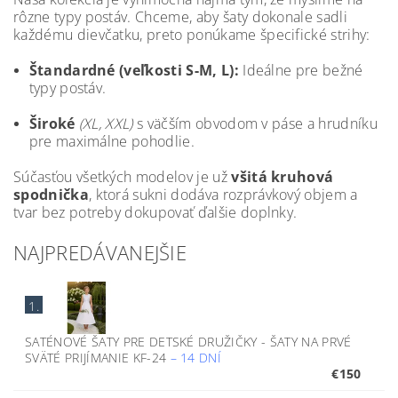
rôzne typy postáv. Chceme, aby šaty dokonale sadli
každému dievčatku, preto ponúkame špecifické strihy:
Štandardné (veľkosti S-M, L):
Ideálne pre bežné
typy postáv.
Široké
(XL, XXL)
s väčším obvodom v páse a hrudníku
pre maximálne pohodlie.
Súčasťou všetkých modelov je už
všitá kruhová
spodnička
, ktorá sukni dodáva rozprávkový objem a
tvar bez potreby dokupovať ďalšie doplnky.
NAJPREDÁVANEJŠIE
1.
SATÉNOVÉ ŠATY PRE DETSKÉ DRUŽIČKY - ŠATY NA PRVÉ
SVÄTÉ PRIJÍMANIE KF-24
–
14 DNÍ
€150