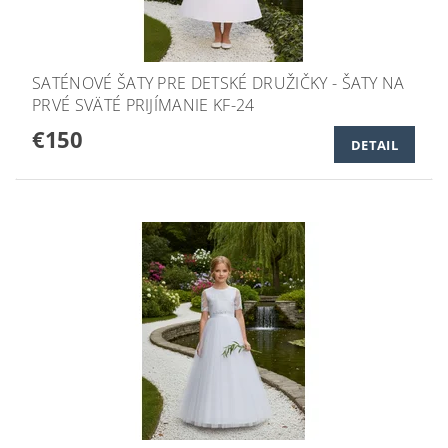
SATÉNOVÉ ŠATY PRE DETSKÉ DRUŽIČKY - ŠATY NA
PRVÉ SVÄTÉ PRIJÍMANIE KF-24
€150
DETAIL