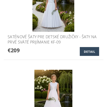
SATÉNOVÉ ŠATY PRE DETSKÉ DRUŽIČKY - ŠATY NA
PRVÉ SVÄTÉ PRIJÍMANIE KF-09
€209
DETAIL