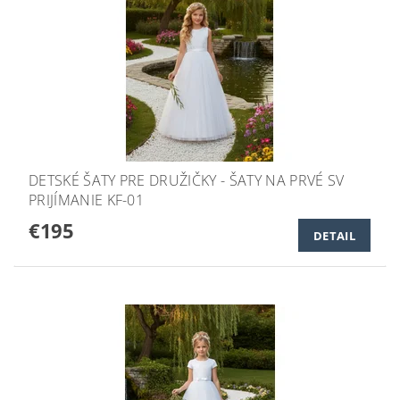
DETSKÉ ŠATY PRE DRUŽIČKY - ŠATY NA PRVÉ SV
PRIJÍMANIE KF-01
€195
DETAIL