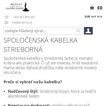
€0
EUR
HUF
PLN
+420 607 859 200
info@brianna.sk
SPOLOČENSKÁ KABELKA
STRIEBORNÁ
Spoločenksá kabelka v striebornej farbe je rovnako
krásna ako praktická. Či už ste nevesta, hrdá svadobná
mama alebo štýlová družička, naše strieborné modely
vás očaria.
Prečo si vybrať našu kabelku?
Nadčasový štýl:
Strieborný dizajn, ktorý sa hodí k
akýmkoľvek šatám.
Priestor na drobnosti:
Ideálna veľkosť na rúž,