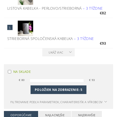
LISTOVÁ KABELKA - PERLOVO/STRIEBORNÁ
–
3 TÝŽDNE
€82
3.
STRIEBORNÁ SPOLOČENSKÁ KABELKA
–
3 TÝŽDNE
€93
UKÁŽ VIAC
NA SKLADE
€
80
€
93
POLOŽIEK NA ZOBRAZENIE:
5
FILTROVANIE PODĽA PARAMETROV, CHARAKTERISTÍK A VÝROBCOV
ODPORÚČAME
NAJLACNEJŠIE
NAJDRAHŠIE