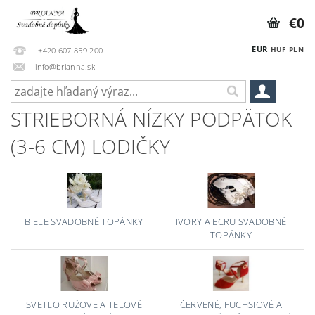
€0
EUR
HUF
PLN
+420 607 859 200
info@brianna.sk
STRIEBORNÁ NÍZKY PODPÄTOK
(3-6 CM) LODIČKY
BIELE SVADOBNÉ TOPÁNKY
IVORY A ECRU SVADOBNÉ
TOPÁNKY
SVETLO RUŽOVE A TELOVÉ
ČERVENÉ, FUCHSIOVÉ A