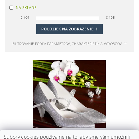
NA SKLADE
€
104
€
105
POLOŽIEK NA ZOBRAZENIE:
1
FILTROVANIE PODĽA PARAMETROV, CHARAKTERISTÍK A VÝROBCOV
TRBLIETAVÉ SVADOBNÉ LODIČKY - STRIEBORNÉ
Súbory cookies používame na to, aby sme vám umožnili