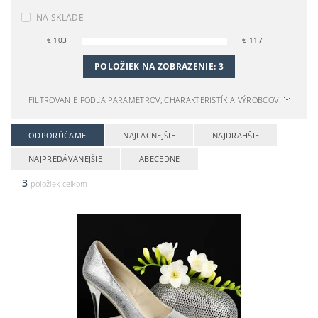
NA SKLADE
€
103
€
117
POLOŽIEK NA ZOBRAZENIE:
3
FILTROVANIE PODĽA PARAMETROV, CHARAKTERISTÍK A VÝROBCOV
ODPORÚČAME
NAJLACNEJŠIE
NAJDRAHŠIE
NAJPREDÁVANEJŠIE
ABECEDNE
3
položiek celkom