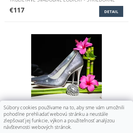
€117
DETAIL
TRBLIETAVÉ SVADOBNÉ LODIČKY - STRIEBORNÉ
Súbory cookies používame na to, aby sme vám umožnili
pohodlne prehliadať webovú stránku a neustále
€103
DETAIL
zlepšovať jej funkcie, výkon a použiteľnosť analýzou
návštevnosti webových stránok.