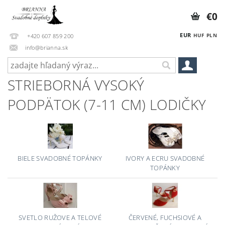
€0
EUR
HUF
PLN
+420 607 859 200
info@brianna.sk
STRIEBORNÁ VYSOKÝ
PODPÄTOK (7-11 CM) LODIČKY
BIELE SVADOBNÉ TOPÁNKY
IVORY A ECRU SVADOBNÉ
TOPÁNKY
SVETLO RUŽOVE A TELOVÉ
ČERVENÉ, FUCHSIOVÉ A