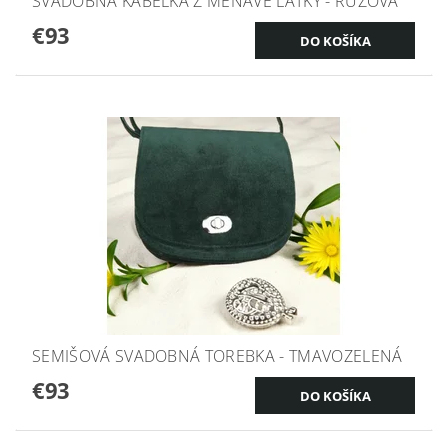
SVADOBNÁ KABELKA Z MEŇAVÉ LÁTKY - RUŽOVÁ
€93
SEMIŠOVÁ SVADOBNÁ TOREBKA - TMAVOZELENÁ
€93