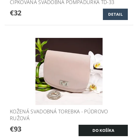
ČIPKOVANÁ SVADOBNÁ POMPADÚRKA TD-33
€32
DETAIL
KOŽENÁ SVADOBNÁ TOREBKA - PÚDROVO
RUŽOVÁ
€93