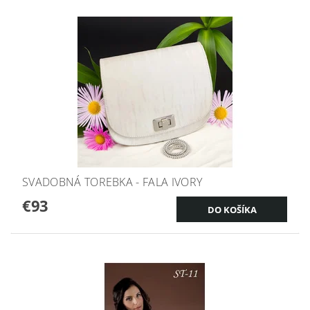
SVADOBNÁ TOREBKA - FALA IVORY
€93