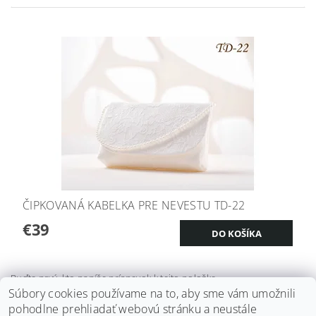
ČIPKOVANÁ KABELKA PRE NEVESTU TD-22
€39
Buďte prvý, kto napíše príspevok k tejto položke.
Súbory cookies používame na to, aby sme vám umožnili
Pridať komentár
pohodlne prehliadať webovú stránku a neustále