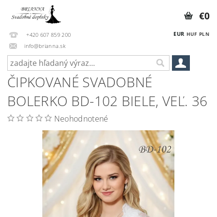
€0
EUR
HUF
PLN
+420 607 859 200
info@brianna.sk
ČIPKOVANÉ SVADOBNÉ
BOLERKO BD-102 BIELE, VEĽ. 36
Neohodnotené