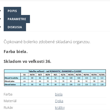
POPIS
PARAMETRE
DISKUSIA
Čipkované bolerko zdobené skladanú organzou.
Farba biela.
Skladom vo veľkosti 36.
Farba
biela
Materiál
čipka
Rukáv
krátky