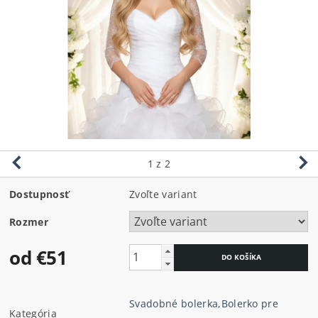
1
z 2
Dostupnosť
Zvoľte variant
Rozmer
od €51
Svadobné bolerka
,
Bolerko pre
Kategória