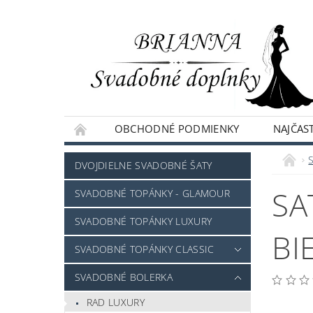
OBCHODNÉ PODMIENKY
NAJČAST
NAPÍŠTE NÁM
DVOJDIELNE SVADOBNÉ ŠATY
SA
SVADOBNÉ TOPÁNKY - GLAMOUR
SVADOBNÉ TOPÁNKY LUXURY
BI
SVADOBNÉ TOPÁNKY CLASSIC
SVADOBNÉ BOLERKA
RAD LUXURY