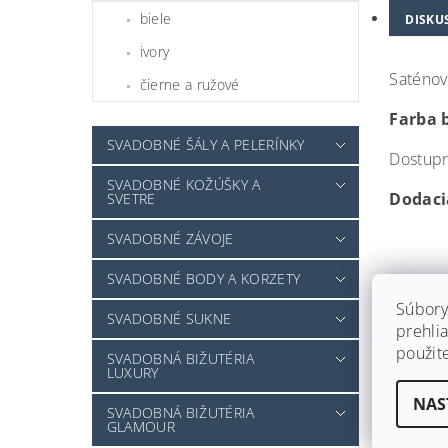
biele
DISKU
ivory
Saténov
čierne a ružové
Farba b
SVADOBNÉ ŠÁLY A PELERÍNKY
Dostupn
SVADOBNÉ KOŽÚŠKY A
Dodacia
SVETRE
SVADOBNÉ ZÁVOJE
SVADOBNÉ BODY A KORZETY
Súbory
SVADOBNÉ SUKNE
prehlia
použit
SVADOBNÁ BIŽUTÉRIA
LUXURY
Farba
NAS
Materiál
SVADOBNÁ BIŽUTÉRIA
GLAMOUR
Rukáv