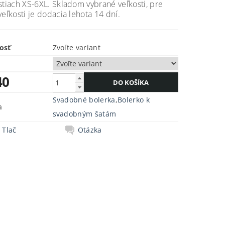
stiach XS-6XL. Skladom vybrané veľkosti, pre
veľkosti je dodacia lehota 14 dní.
osť
Zvoľte variant
40
Svadobné bolerka
,
Bolerko k
a
svadobným šatám
Tlač
Otázka