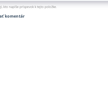
ý, kto napíše príspevok k tejto položke.
dať komentár