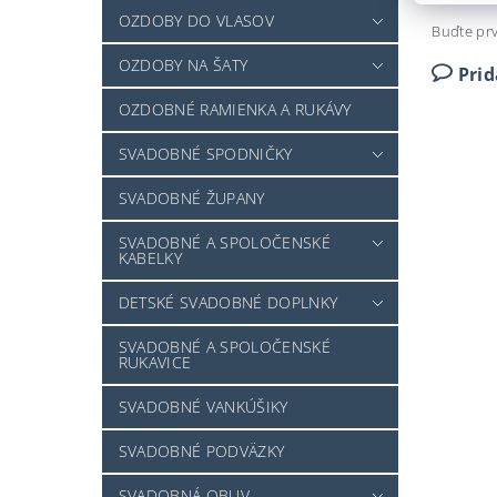
OZDOBY DO VLASOV
Buďte prv
OZDOBY NA ŠATY
Pri
OZDOBNÉ RAMIENKA A RUKÁVY
SVADOBNÉ SPODNIČKY
SVADOBNÉ ŽUPANY
SVADOBNÉ A SPOLOČENSKÉ
KABELKY
DETSKÉ SVADOBNÉ DOPLNKY
SVADOBNÉ A SPOLOČENSKÉ
RUKAVICE
SVADOBNÉ VANKÚŠIKY
SVADOBNÉ PODVÄZKY
SVADOBNÁ OBUV -