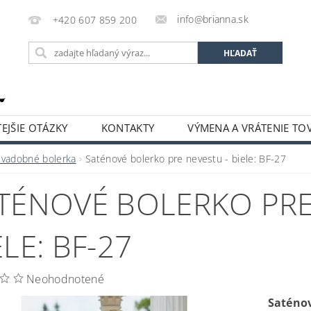
info@brianna.sk
+420 607 859 200
EJŠIE OTÁZKY
KONTAKTY
VÝMENA A VRÁTENIE TO
Svadobné bolerka
Saténové bolerko pre nevestu - biele: BF-27
TÉNOVÉ BOLERKO PRE
ELE: BF-27
Neohodnotené
Saténo