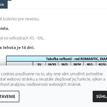
SIA
é bolerko pre nevestu.
iela.
é vo veľkostiach XS - 6XL.
 lehota je 14 dní.
 cookies používame na to, aby sme vám umožnili pohodlne
dať webovú stránku a neustále zlepšovať jej funkcie, výkon a
eľnosť analýzou návštevnosti webových stránok.
biela
TAVENIE
SÚHL
satén
3/4