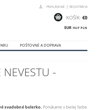
|
PRIHLÁSENIE
REGISTRÁCIA
KOŠÍK:
€0
EUR
HUF
PLN
VARU
POŠTOVNÉ A DOPRAVA
 NEVESTU -
vé svadobné bolerko.
Ponúkame v bielej farbe