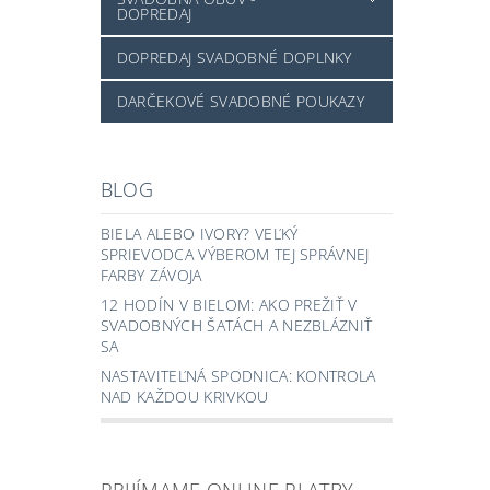
DOPREDAJ
DOPREDAJ SVADOBNÉ DOPLNKY
DARČEKOVÉ SVADOBNÉ POUKAZY
BLOG
BIELA ALEBO IVORY? VEĽKÝ
SPRIEVODCA VÝBEROM TEJ SPRÁVNEJ
FARBY ZÁVOJA
12 HODÍN V BIELOM: AKO PREŽIŤ V
SVADOBNÝCH ŠATÁCH A NEZBLÁZNIŤ
SA
NASTAVITEĽNÁ SPODNICA: KONTROLA
NAD KAŽDOU KRIVKOU