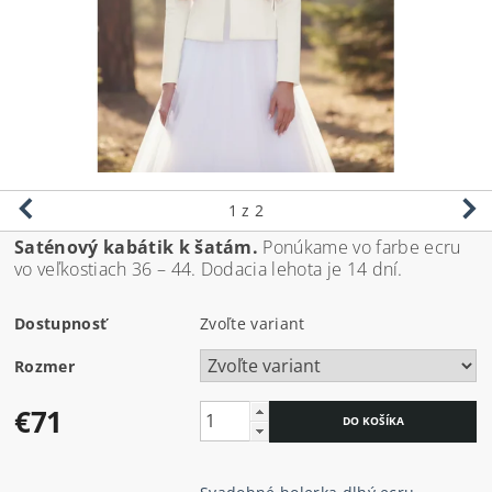
1
z 2
Saténový kabátik k šatám.
Ponúkame vo farbe ecru
vo veľkostiach 36 – 44. Dodacia lehota je 14 dní.
Dostupnosť
Zvoľte variant
Rozmer
€71