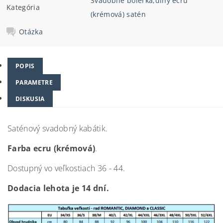
Svadobné bolerka
,
dlhý ecru
Kategória
(krémová) satén
Otázka
POPIS
PARAMETRE
DISKUSIA
Saténový svadobný kabátik.
Farba ecru (krémová)
.
Dostupný vo veľkostiach 36 - 44.
Dodacia lehota je 14 dní.