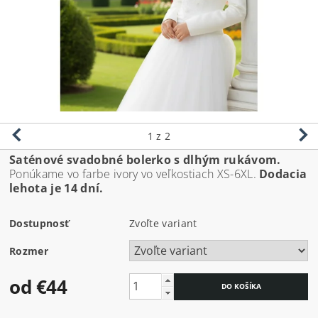
1
z 2
Saténové svadobné bolerko s dlhým rukávom.
Ponúkame vo farbe ivory vo veľkostiach XS-6XL.
Dodacia
lehota je 14 dní.
Dostupnosť
Zvoľte variant
Rozmer
od €44