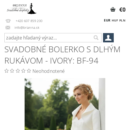
€0
EUR
HUF
PLN
+420 607 859 200
info@brianna.sk
SVADOBNÉ BOLERKO S DLHÝM
RUKÁVOM - IVORY: BF-94
Neohodnotené