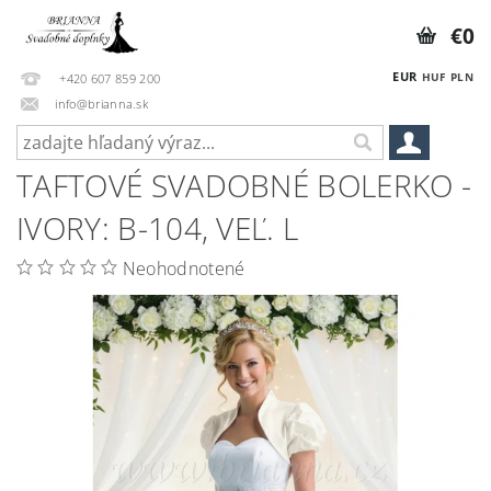
€0
EUR
HUF
PLN
+420 607 859 200
info@brianna.sk
TAFTOVÉ SVADOBNÉ BOLERKO -
IVORY: B-104, VEĽ. L
Neohodnotené