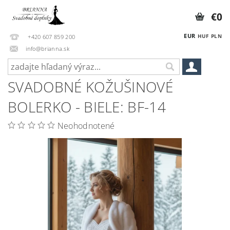
€0
EUR
HUF
PLN
+420 607 859 200
info@brianna.sk
SVADOBNÉ KOŽUŠINOVÉ
BOLERKO - BIELE: BF-14
Neohodnotené