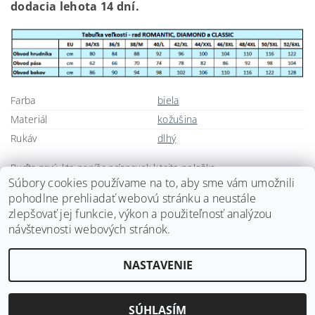
dodacia lehota 14 dní.
Farba
biela
Materiál
kožušina
Rukáv
dlhý
Buďte prvý, kto napíše príspevok k tejto položke.
Súbory cookies používame na to, aby sme vám umožnili
Pridať komentár
pohodlne prehliadať webovú stránku a neustále
zlepšovať jej funkcie, výkon a použiteľnosť analýzou
návštevnosti webových stránok.
NASTAVENIE
2026 ©
Svadobné doplnky BRIANNA
, všetky práva vyhradené
Vytvoril Shoptet
SÚHLASÍM