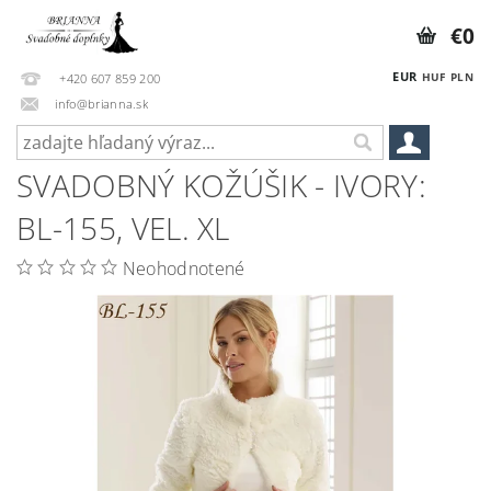
€0
EUR
HUF
PLN
+420 607 859 200
info@brianna.sk
SVADOBNÝ KOŽÚŠIK - IVORY:
BL-155, VEL. XL
Neohodnotené