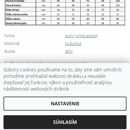
Farba
ivory (smotanová)
Materiál
kožušina
Rukáv
dlhý
Buďte prvý, kto napíše príspevok k tejto položke.
Súbory cookies používame na to, aby sme vám umožnili
Pridať komentár
pohodlne prehliadať webovú stránku a neustále
zlepšovať jej funkcie, výkon a použiteľnosť analýzou
návštevnosti webových stránok.
NASTAVENIE
2026 ©
Svadobné doplnky BRIANNA
, všetky práva vyhradené
Vytvoril Shoptet
SÚHLASÍM