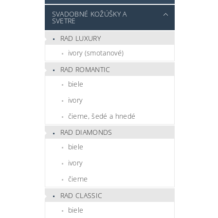
SVADOBNÉ KOŽÚŠKY A
SVETRE
RAD LUXURY
ivory (smotanové)
RAD ROMANTIC
biele
ivory
čierne, šedé a hnedé
RAD DIAMONDS
biele
ivory
čierne
RAD CLASSIC
biele