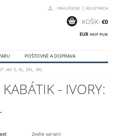
|
PRIHLÁSENIE
REGISTRÁCIA
KOŠÍK:
€0
EUR
HUF
PLN
VARU
POŠTOVNÉ A DOPRAVA
7, veľ. S, XL, 2XL, 3XL
ABÁTIK - IVORY:
L
osť
Zvoľte variant