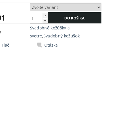
91
Svadobné kožúšky a
a
svetre
,
Svadobný kožúšok
Tlač
Otázka