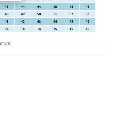
anová)