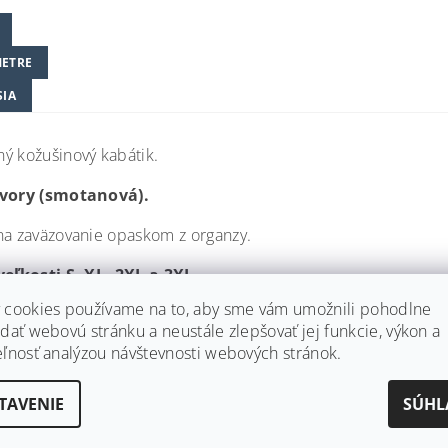
ETRE
SIA
ý kožušinový kabátik.
ivory (smotanová).
na zaväzovanie opaskom z organzy.
veľkosti S, XL, 2XL a 3XL.
 cookies používame na to, aby sme vám umožnili pohodlne
dať webovú stránku a neustále zlepšovať jej funkcie, výkon a
eľnosť analýzou návštevnosti webových stránok.
TAVENIE
SÚHL