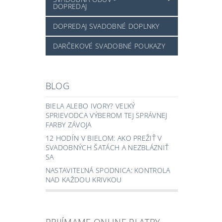
DOPREDAJ
DOPREDAJ SVADOBNÉ DOPLNKY
DARČEKOVÉ SVADOBNÉ POUKAZY
BLOG
BIELA ALEBO IVORY? VEĽKÝ
SPRIEVODCA VÝBEROM TEJ SPRÁVNEJ
FARBY ZÁVOJA
12 HODÍN V BIELOM: AKO PREŽIŤ V
SVADOBNÝCH ŠATÁCH A NEZBLÁZNIŤ
SA
NASTAVITEĽNÁ SPODNICA: KONTROLA
NAD KAŽDOU KRIVKOU