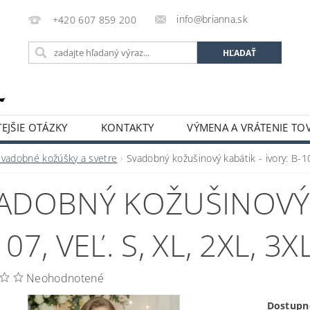
info@brianna.sk
+420 607 859 200
EJŠIE OTÁZKY
KONTAKTY
VÝMENA A VRÁTENIE TO
Svadobné kožúšky a svetre
Svadobný kožušinový kabátik - ivory: B-10
ADOBNÝ KOŽUŠINOVÝ K
07, VEĽ. S, XL, 2XL, 3X
Neohodnotené
Dostupn