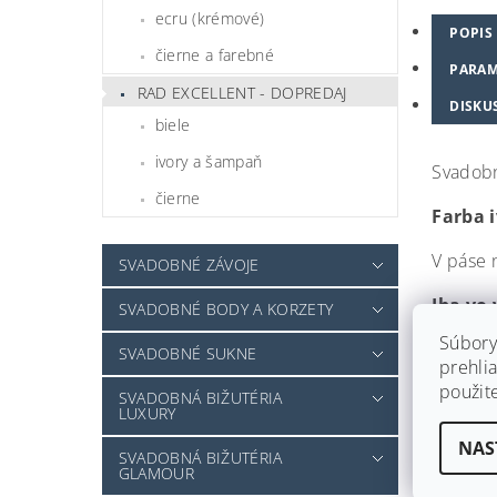
ecru (krémové)
POPIS
čierne a farebné
PARAM
RAD EXCELLENT - DOPREDAJ
DISKU
biele
ivory a šampaň
Svadobn
čierne
Farba 
V páse 
SVADOBNÉ ZÁVOJE
Iba vo 
SVADOBNÉ BODY A KORZETY
Súbory
SVADOBNÉ SUKNE
prehlia
použit
SVADOBNÁ BIŽUTÉRIA
LUXURY
NAS
SVADOBNÁ BIŽUTÉRIA
GLAMOUR