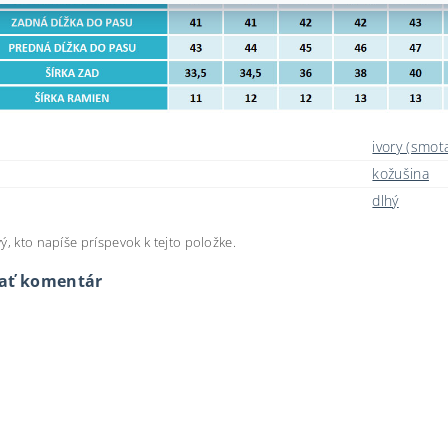
ivory (smot
kožušina
dlhý
ý, kto napíše príspevok k tejto položke.
dať komentár