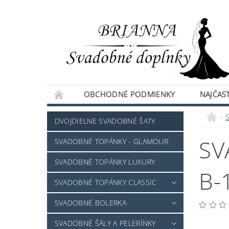
OBCHODNÉ PODMIENKY
NAJČAST
NAPÍŠTE NÁM
DVOJDIELNE SVADOBNÉ ŠATY
SV
SVADOBNÉ TOPÁNKY - GLAMOUR
SVADOBNÉ TOPÁNKY LUXURY
B-1
SVADOBNÉ TOPÁNKY CLASSIC
SVADOBNÉ BOLERKA
SVADOBNÉ ŠÁLY A PELERÍNKY