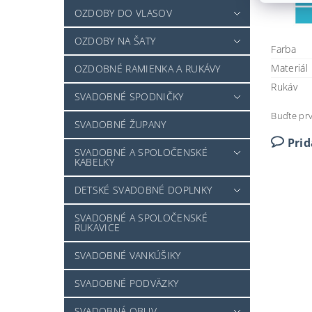
OZDOBY DO VLASOV
OZDOBY NA ŠATY
Farba
Materiál
OZDOBNÉ RAMIENKA A RUKÁVY
Rukáv
SVADOBNÉ SPODNIČKY
Buďte prv
SVADOBNÉ ŽUPANY
Pri
SVADOBNÉ A SPOLOČENSKÉ
KABELKY
DETSKÉ SVADOBNÉ DOPLNKY
SVADOBNÉ A SPOLOČENSKÉ
RUKAVICE
SVADOBNÉ VANKÚŠIKY
SVADOBNÉ PODVÄZKY
SVADOBNÁ OBUV -