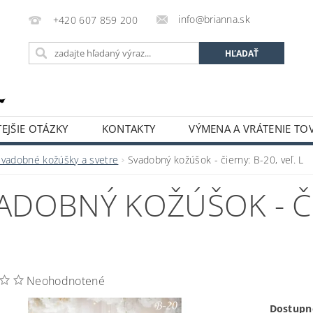
info@brianna.sk
+420 607 859 200
EJŠIE OTÁZKY
KONTAKTY
VÝMENA A VRÁTENIE TO
Svadobné kožúšky a svetre
Svadobný kožúšok - čierny: B-20, veľ. L
ADOBNÝ KOŽÚŠOK - ČIE
Neohodnotené
Dostupn