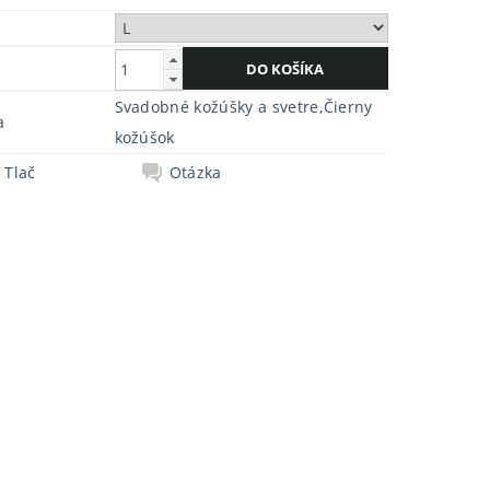
Svadobné kožúšky a svetre
,
Čierny
a
kožúšok
Tlač
Otázka