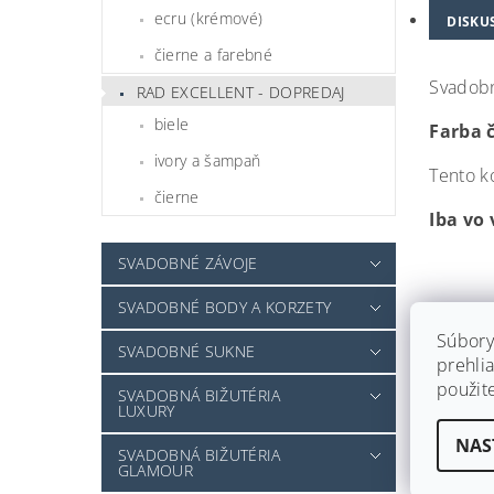
ecru (krémové)
DISKU
čierne a farebné
Svadobn
RAD EXCELLENT - DOPREDAJ
biele
Farba 
ivory a šampaň
Tento ko
čierne
Iba vo 
SVADOBNÉ ZÁVOJE
SVADOBNÉ BODY A KORZETY
Súbory
SVADOBNÉ SUKNE
prehlia
použit
SVADOBNÁ BIŽUTÉRIA
LUXURY
NAS
SVADOBNÁ BIŽUTÉRIA
GLAMOUR