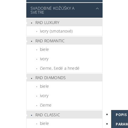
SVADOBNÉ KOŽÚŠKY A
SVETRE
RAD LUXURY
ivory (smotanové)
RAD ROMANTIC
biele
ivory
čierne, šedé a hnedé
RAD DIAMONDS
biele
ivory
čierne
RAD CLASSIC
POPIS
biele
PARAM