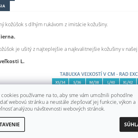
SIA
ý kožúšok s dlhým rukávom z imitácie kožušiny.
čierna.
žúšok je ušitý z najteplejšie a najkvalitnejšie kožušiny v naše
veľkosti L.
 cookies používame na to, aby sme vám umožnili pohodlne
dať webovú stránku a neustále zlepšovať jej funkcie, výkon a
eľnosť analýzou návštevnosti webových stránok.
TAVENIE
SÚHL