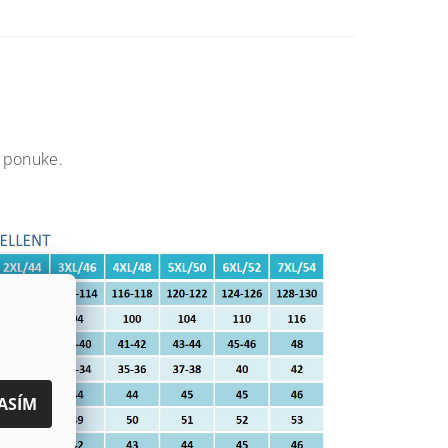
j ponuke.
ASÍM