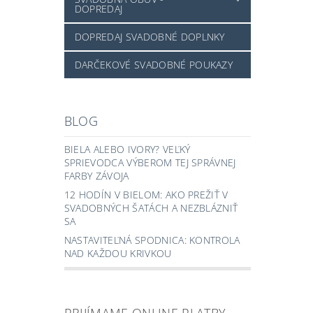
DOPREDAJ
DOPREDAJ SVADOBNÉ DOPLNKY
DARČEKOVÉ SVADOBNÉ POUKAZY
BLOG
BIELA ALEBO IVORY? VEĽKÝ
SPRIEVODCA VÝBEROM TEJ SPRÁVNEJ
FARBY ZÁVOJA
12 HODÍN V BIELOM: AKO PREŽIŤ V
SVADOBNÝCH ŠATÁCH A NEZBLÁZNIŤ
SA
NASTAVITEĽNÁ SPODNICA: KONTROLA
NAD KAŽDOU KRIVKOU