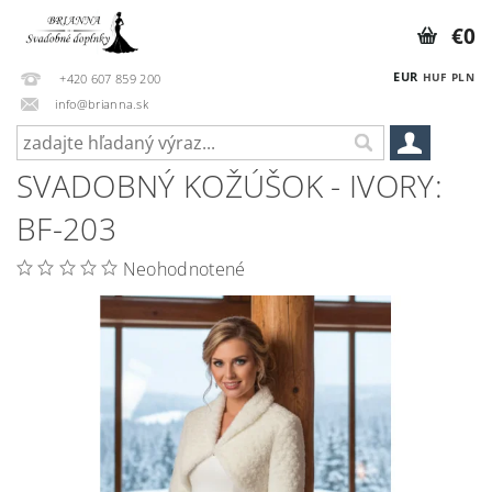
€0
EUR
HUF
PLN
+420 607 859 200
info@brianna.sk
SVADOBNÝ KOŽÚŠOK - IVORY:
BF-203
Neohodnotené