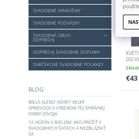
použit
SVADOBNÉ VANKÚŠIKY
NAS
SVADOBNÉ PODVÄZKY
SVADOBNÁ OBUV -
DOPREDAJ
DOPREDAJ SVADOBNÉ DOPLNKY
KVET
DO V
DARČEKOVÉ SVADOBNÉ POUKAZY
Skla
€43
BLOG
BIELA ALEBO IVORY? VEĽKÝ
SPRIEVODCA VÝBEROM TEJ SPRÁVNEJ
FARBY ZÁVOJA
12 HODÍN V BIELOM: AKO PREŽIŤ V
SVADOBNÝCH ŠATÁCH A NEZBLÁZNIŤ
SA