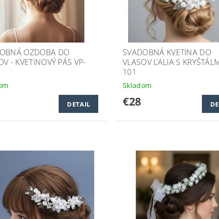
OBNÁ OZDOBA DO
SVADOBNÁ KVETINA DO
OV - KVETINOVÝ PÁS VP-
VLASOV ĽALIA S KRYŠTÁLM
101
dom
Skladom
€28
DETAIL
DE