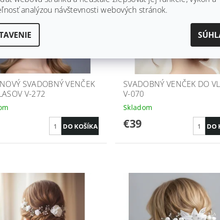
eľnosť analýzou návštevnosti webových stránok.
TAVENIE
SÚHL
INOVÝ SVADOBNÝ VENČEK
SVADOBNÝ VENČEK DO V
LASOV V-272
V-070
dom
Skladom
€39