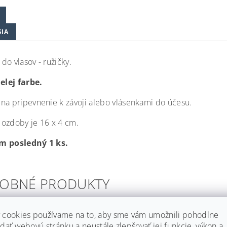
SIA
do vlasov - ružičky.
ielej farbe.
na pripevnenie k závoji alebo vlásenkami do účesu.
ozdoby je 16 x 4 cm.
m posledný 1 ks.
OBNÉ PRODUKTY
 cookies používame na to, aby sme vám umožnili pohodlne
dať webovú stránku a neustále zlepšovať jej funkcie, výkon a