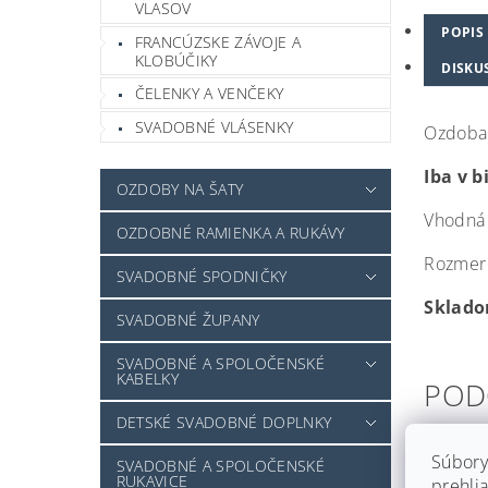
VLASOV
POPIS
FRANCÚZSKE ZÁVOJE A
KLOBÚČIKY
DISKU
ČELENKY A VENČEKY
SVADOBNÉ VLÁSENKY
Ozdoba 
Iba v b
OZDOBY NA ŠATY
Vhodná 
OZDOBNÉ RAMIENKA A RUKÁVY
Rozmer 
SVADOBNÉ SPODNIČKY
Sklado
SVADOBNÉ ŽUPANY
SVADOBNÉ A SPOLOČENSKÉ
KABELKY
POD
DETSKÉ SVADOBNÉ DOPLNKY
Súbory
SVADOBNÉ A SPOLOČENSKÉ
RUKAVICE
prehlia