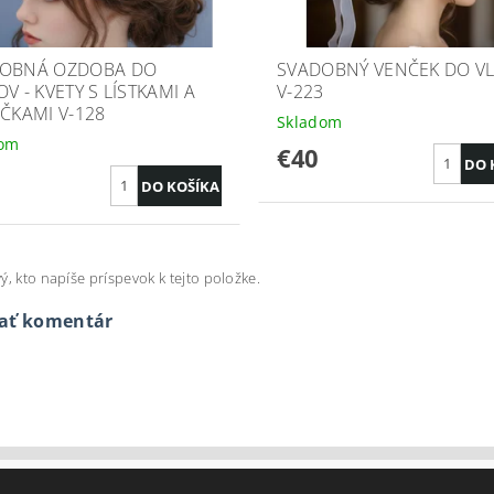
OBNÁ OZDOBA DO
SVADOBNÝ VENČEK DO V
V - KVETY S LÍSTKAMI A
V-223
IČKAMI V-128
Skladom
dom
€40
ý, kto napíše príspevok k tejto položke.
dať komentár