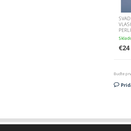
SVAD
VLASO
PERL
Skla
€24
Buďte prv
Pri