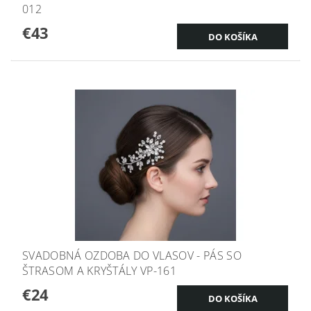
012
€43
SVADOBNÁ OZDOBA DO VLASOV - PÁS SO
ŠTRASOM A KRYŠTÁLY VP-161
€24