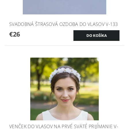
SVADOBNÁ ŠTRASOVÁ OZDOBA DO VLASOV V-133
€26
VENČEK DO VLASOV NA PRVÉ SVÄTÉ PRIJÍMANIE V-