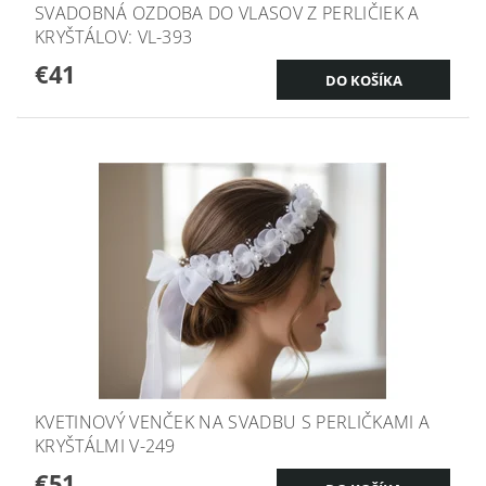
SVADOBNÁ OZDOBA DO VLASOV Z PERLIČIEK A
KRYŠTÁLOV: VL-393
€41
KVETINOVÝ VENČEK NA SVADBU S PERLIČKAMI A
KRYŠTÁLMI V-249
€51