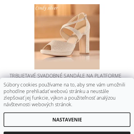
TRBLIETAVÉ SVADOBNÉ SANDÁLE NA PLATFORME
CINDY
Súbory cookies používame na to, aby sme vám umožnili
pohodlne prehliadať webovú stránku a neustále
€123
DETAIL
zlepšovať jej funkcie, výkon a použiteľnosť analýzou
návštevnosti webových stránok.
NASTAVENIE
2026 ©
Svadobné doplnky BRIANNA
, všetky práva vyhradené