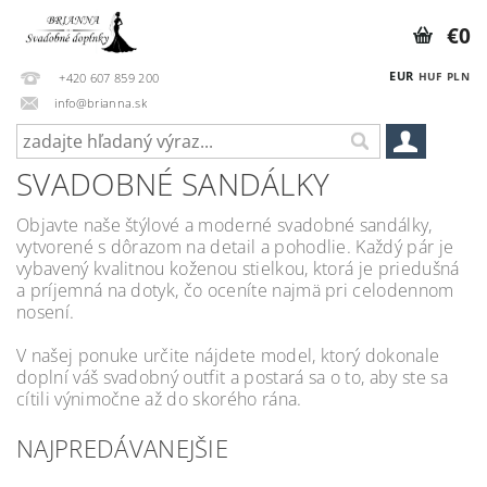
€0
EUR
HUF
PLN
+420 607 859 200
info@brianna.sk
SVADOBNÉ SANDÁLKY
Objavte naše štýlové a moderné svadobné sandálky,
vytvorené s dôrazom na detail a pohodlie. Každý pár je
vybavený kvalitnou koženou stielkou, ktorá je priedušná
a príjemná na dotyk, čo oceníte najmä pri celodennom
nosení.
V našej ponuke určite nájdete model, ktorý dokonale
doplní váš svadobný outfit a postará sa o to, aby ste sa
cítili výnimočne až do skorého rána.
NAJPREDÁVANEJŠIE