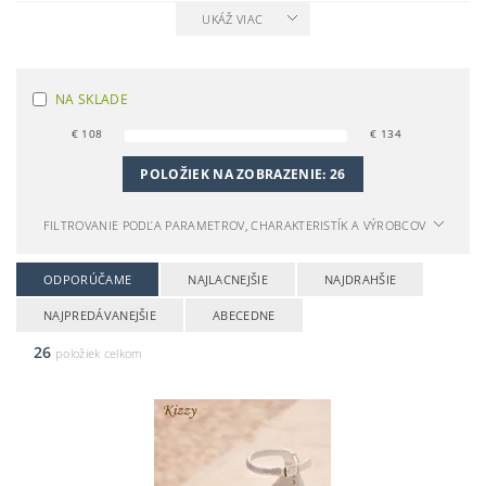
UKÁŽ VIAC
NA SKLADE
€
108
€
134
POLOŽIEK NA ZOBRAZENIE:
26
FILTROVANIE PODĽA PARAMETROV, CHARAKTERISTÍK A VÝROBCOV
ODPORÚČAME
NAJLACNEJŠIE
NAJDRAHŠIE
NAJPREDÁVANEJŠIE
ABECEDNE
26
položiek celkom