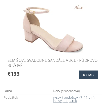
SEMIŠOVÉ SVADOBNÉ SANDÁLE ALICE - PÚDROVO
RUŽOVÉ
€133
DETAIL
Farba
ivory (smotanová)
Podpätok
vysoký podpätok (7-11 cm)
,
ihlový podpätok