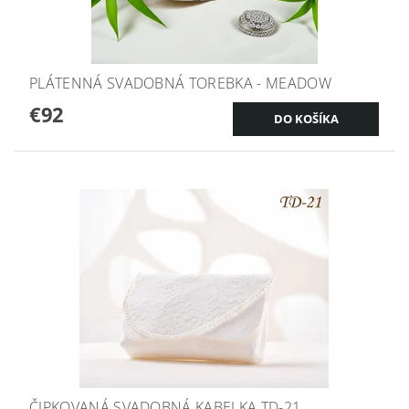
PLÁTENNÁ SVADOBNÁ TOREBKA - MEADOW
€92
ČIPKOVANÁ SVADOBNÁ KABELKA TD-21