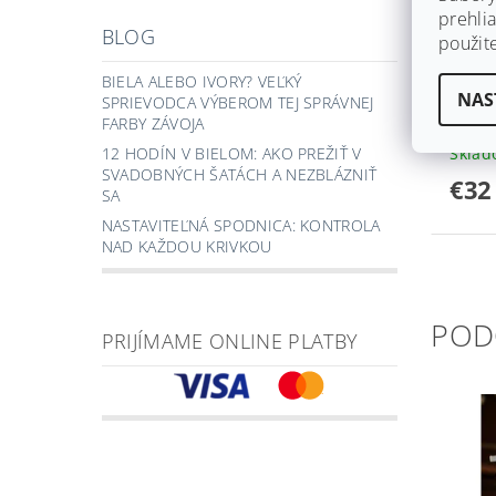
prehlia
BLOG
použit
SATÉ
BIELA ALEBO IVORY? VEĽKÝ
NAS
POM
SPRIEVODCA VÝBEROM TEJ SPRÁVNEJ
PERL
FARBY ZÁVOJA
Skla
12 HODÍN V BIELOM: AKO PREŽIŤ V
SVADOBNÝCH ŠATÁCH A NEZBLÁZNIŤ
€32
SA
NASTAVITEĽNÁ SPODNICA: KONTROLA
NAD KAŽDOU KRIVKOU
POD
PRIJÍMAME ONLINE PLATBY