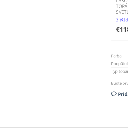
LAKO
TOPÁ
SVET
3 týž
€11
Farba
Podpäto
Typ topá
Buďte prv
Pri