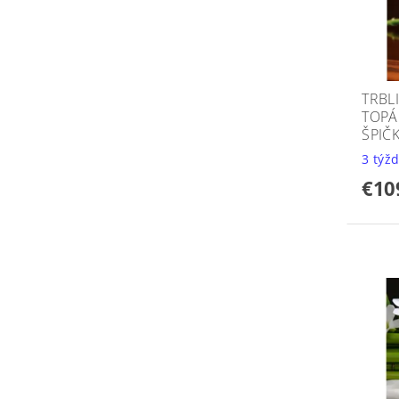
TRBL
TOPÁ
ŠPIČ
3 týž
€10