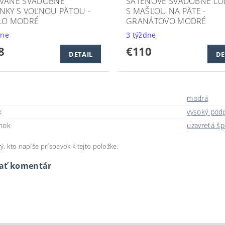
VANÉ SVADOBNÉ
SATÉNOVÉ SVADOBNÉ LO
NKY S VOĽNOU PÄTOU -
S MAŠĽOU NA PÄTE -
LO MODRÉ
GRANÁTOVO MODRÉ
dne
3 týždne
8
€110
DETAIL
DE
modrá
k
vysoký pod
nok
uzavretá šp
ý, kto napíše príspevok k tejto položke.
dať komentár