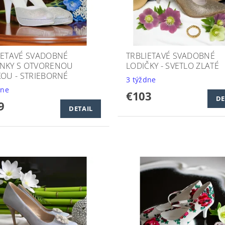
IETAVÉ SVADOBNÉ
TRBLIETAVÉ SVADOBNÉ
NKY S OTVORENOU
LODIČKY - SVETLO ZLATÉ
KOU - STRIEBORNÉ
3 týždne
dne
€103
DE
9
DETAIL