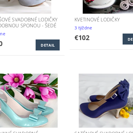
ŠOVÉ SVADOBNÉ LODIČKY
KVETINOVÉ LODIČKY
DOBNOU SPONOU - ŠEDÉ
3 týždne
dne
€102
DE
0
DETAIL