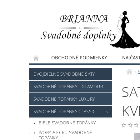
OBCHODNÉ PODMIENKY
NAJČAST
NAPÍŠTE NÁM
DVOJDIELNE SVADOBNÉ ŠATY
SA
SVADOBNÉ TOPÁNKY - GLAMOUR
SVADOBNÉ TOPÁNKY LUXURY
KV
SVADOBNÉ TOPÁNKY CLASSIC
BIELE SVADOBNÉ TOPÁNKY
IVORY A ECRU SVADOBNÉ
TOPÁNKY