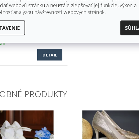
dať webovú stránku a neustále zlepšovať jej funkcie, výkon a
eľnosť analýzou návštevnosti webových stránok.
NOVÁ SVADOBNÁ
TAVENIE
SÚHL
PADÚRKA ZDOBENÁ
IČKAMI TD-02
dom
DETAIL
OBNÉ PRODUKTY