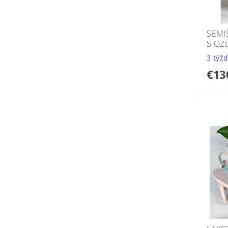
SEMI
S OZ
3 týž
€13