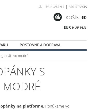
|
PRIHLÁSENIE
REGISTRÁCIA
KOŠÍK:
€0
EUR
HUF
PLN
VARU
POŠTOVNÉ A DOPRAVA
- granátovo modré
OPÁNKY S
O MODRÉ
topánky na platforme.
Ponúkame vo