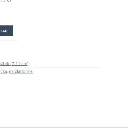
DIČKY
TAIL
pätok (7-11 cm)
ička
,
na platforme