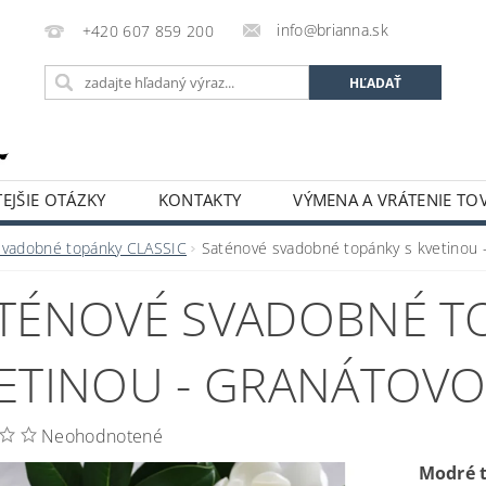
info@brianna.sk
+420 607 859 200
EJŠIE OTÁZKY
KONTAKTY
VÝMENA A VRÁTENIE TO
Svadobné topánky CLASSIC
Saténové svadobné topánky s kvetinou 
TÉNOVÉ SVADOBNÉ T
ETINOU - GRANÁTOV
Neohodnotené
Modré 