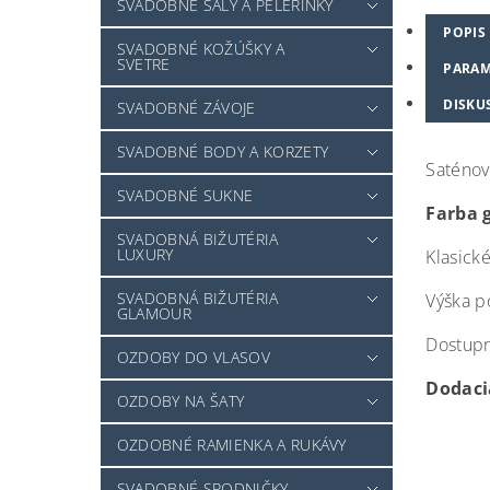
SVADOBNÉ ŠÁLY A PELERÍNKY
POPIS
SVADOBNÉ KOŽÚŠKY A
SVETRE
PARAM
DISKU
SVADOBNÉ ZÁVOJE
SVADOBNÉ BODY A KORZETY
Saténov
SVADOBNÉ SUKNE
Farba 
SVADOBNÁ BIŽUTÉRIA
LUXURY
Klasick
SVADOBNÁ BIŽUTÉRIA
Výška p
GLAMOUR
Dostupné
OZDOBY DO VLASOV
Dodacia
OZDOBY NA ŠATY
OZDOBNÉ RAMIENKA A RUKÁVY
SVADOBNÉ SPODNIČKY