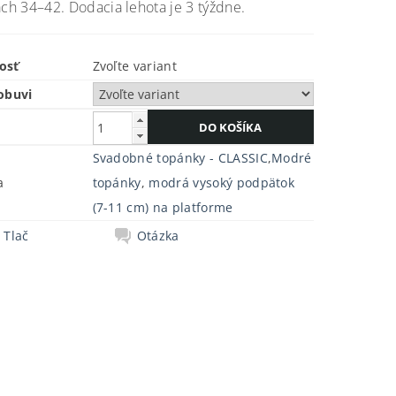
ach 34–42. Dodacia lehota je 3 týždne.
osť
Zvoľte variant
obuvi
Svadobné topánky - CLASSIC
,
Modré
a
topánky
,
modrá vysoký podpätok
(7-11 cm) na platforme
Tlač
Otázka