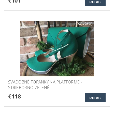
€101
DETAIL
SVADOBNÉ TOPÁNKY NA PLATFORME -
STRIEBORNO-ZELENÉ
€118
DETAIL