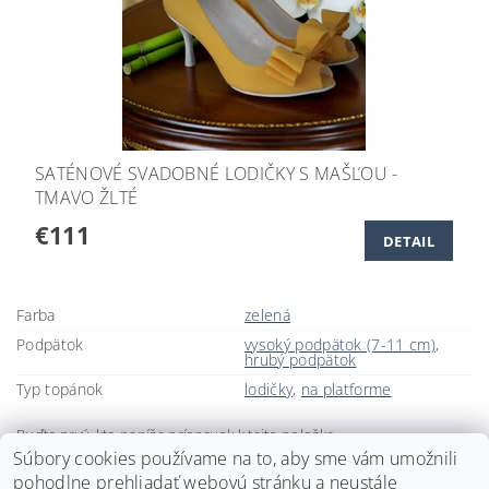
SATÉNOVÉ SVADOBNÉ LODIČKY S MAŠĽOU -
TMAVO ŽLTÉ
€111
DETAIL
Farba
zelená
Podpätok
vysoký podpätok (7-11 cm)
,
hrubý podpätok
Typ topánok
lodičky
,
na platforme
Buďte prvý, kto napíše príspevok k tejto položke.
Súbory cookies používame na to, aby sme vám umožnili
Pridať komentár
pohodlne prehliadať webovú stránku a neustále