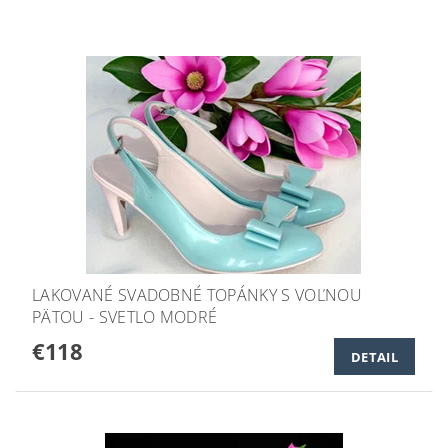
LAKOVANÉ SVADOBNÉ TOPÁNKY S VOĽNOU
PÄTOU - SVETLO MODRÉ
€118
DETAIL