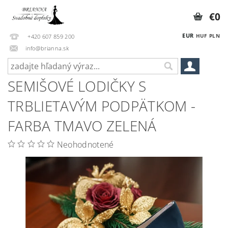
€0
EUR
HUF
PLN
+420 607 859 200
info@brianna.sk
SEMIŠOVÉ LODIČKY S
TRBLIETAVÝM PODPÄTKOM -
FARBA TMAVO ZELENÁ
Neohodnotené