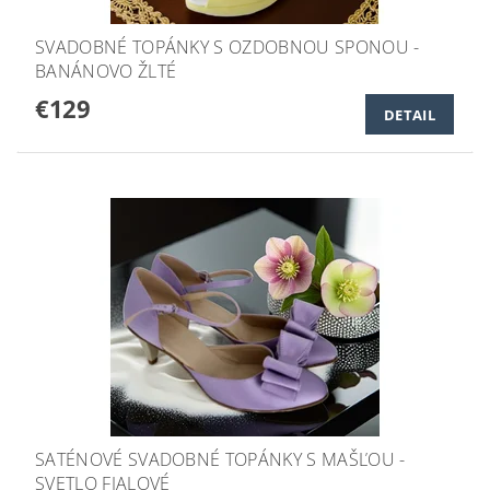
SVADOBNÉ TOPÁNKY S OZDOBNOU SPONOU -
BANÁNOVO ŽLTÉ
€129
DETAIL
SATÉNOVÉ SVADOBNÉ TOPÁNKY S MAŠĽOU -
SVETLO FIALOVÉ