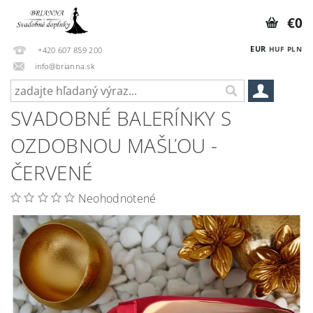
€0
EUR
HUF
PLN
+420 607 859 200
info@brianna.sk
SVADOBNÉ BALERÍNKY S
OZDOBNOU MAŠĽOU -
ČERVENÉ
Neohodnotené