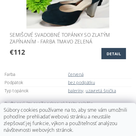
SEMIŠOVÉ SVADOBNÉ TOPÁNKY SO ZLATÝM
ZAPÍNANÍM - FARBA TMAVO ZELENÁ
€112
DETAIL
Farba
červená
Podpätok
bez podpätku
Typ topánok
baleríny
,
uzavretá špička
Buďte prvý, kto napíše príspevok k tejto položke.
Súbory cookies používame na to, aby sme vám umožnili
Pridať komentár
pohodlne prehliadať webovú stránku a neustále
zlepšovať jej funkcie, výkon a použiteľnosť analýzou
návštevnosti webových stránok.