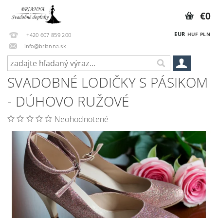
€0
EUR
HUF
PLN
+420 607 859 200
info@brianna.sk
SVADOBNÉ LODIČKY S PÁSIKOM
- DÚHOVO RUŽOVÉ
Neohodnotené