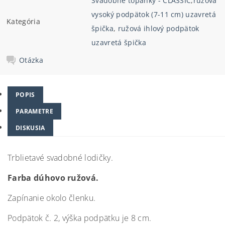
Svadobné topánky - CLASSIC
,
ružová
vysoký podpätok (7-11 cm) uzavretá
Kategória
špička
,
ružová ihlový podpätok
uzavretá špička
Otázka
POPIS
PARAMETRE
DISKUSIA
Trblietavé svadobné lodičky.
Farba dúhovo ružová.
Zapínanie okolo členku.
Podpätok č. 2, výška podpätku je 8 cm.