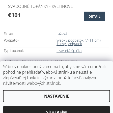
SVADOBNÉ TOPÁNKY - KVETINOVÉ
€101
DETAIL
Farba
ružová
Podpätok
vysoký podpätok (7-11 cm)
,
ihlový podpätok
Typ topánok
uzavretá špička
Buďte prvý, kto napíše príspevok k tejto položke.
Súbory cookies používame na to, aby sme vám umožnili
Pridať komentár
pohodlne prehliadať webovú stránku a neustále
zlepšovať jej funkcie, výkon a použiteľnosť analýzou
návštevnosti webových stránok.
NASTAVENIE
2026 ©
Svadobné doplnky BRIANNA
, všetky práva vyhradené
Vytvoril Shoptet
SÚHLASÍM