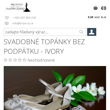
€0
EUR
HUF
PLN
+420 607 859 200
info@brianna.sk
SVADOBNÉ TOPÁNKY BEZ
PODPÄTKU - IVORY
Neohodnotené