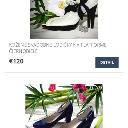
KOŽENÉ SVADOBNÉ LODIČKY NA PLATFORME
ČIERNOBIELE
€120
DETAIL