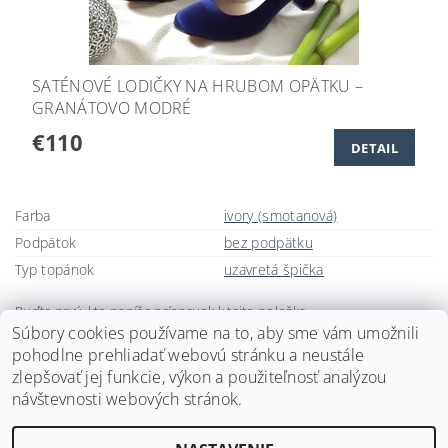
SATÉNOVÉ LODIČKY NA HRUBOM OPÄTKU –
GRANÁTOVO MODRÉ
€110
DETAIL
Farba
ivory (smotanová)
Podpätok
bez podpätku
Typ topánok
uzavretá špička
Buďte prvý, kto napíše príspevok k tejto položke.
Súbory cookies používame na to, aby sme vám umožnili
Pridať komentár
pohodlne prehliadať webovú stránku a neustále
zlepšovať jej funkcie, výkon a použiteľnosť analýzou
návštevnosti webových stránok.