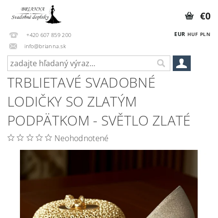
€0
EUR
HUF
PLN
+420 607 859 200
info@brianna.sk
TRBLIETAVÉ SVADOBNÉ
LODIČKY SO ZLATÝM
PODPÄTKOM - SVĚTLO ZLATÉ
Neohodnotené