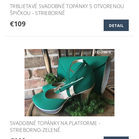
TRBLIETAVÉ SVADOBNÉ TOPÁNKY S OTVORENOU
ŠPIČKOU - STRIEBORNÉ
€109
DETAIL
SVADOBNÉ TOPÁNKY NA PLATFORME -
STRIEBORNO-ZELENÉ