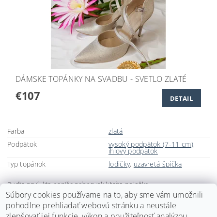
DÁMSKE TOPÁNKY NA SVADBU - SVETLO ZLATÉ
€107
DETAIL
Farba
zlatá
Podpätok
vysoký podpätok (7-11 cm)
,
ihlový podpätok
Typ topánok
lodičky
,
uzavretá špička
Buďte prvý, kto napíše príspevok k tejto položke.
Súbory cookies používame na to, aby sme vám umožnili
Pridať komentár
pohodlne prehliadať webovú stránku a neustále
zlepšovať jej funkcie, výkon a použiteľnosť analýzou