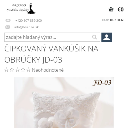
€0
EUR
HUF
PLN
+420 607 859 200
info@brianna.sk
ČIPKOVANÝ VANKÚŠIK NA
OBRÚČKY JD-03
Neohodnotené