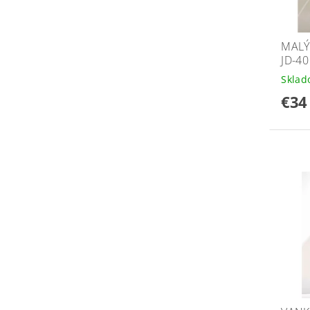
MALÝ
JD-40
Skla
€34