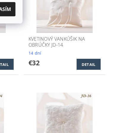
ASÍM
KVETINOVÝ VANKÚŠIK NA
OBRÚČKY JD-14
14 dní
€32
TAIL
DETAIL