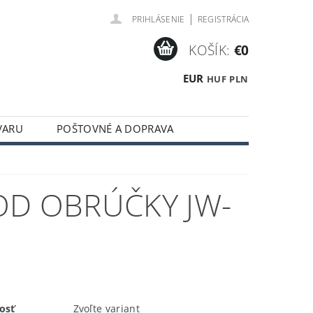
|
PRIHLÁSENIE
REGISTRÁCIA
KOŠÍK:
€0
EUR
HUF
PLN
VARU
POŠTOVNÉ A DOPRAVA
OD OBRÚČKY JW-
osť
Zvoľte variant