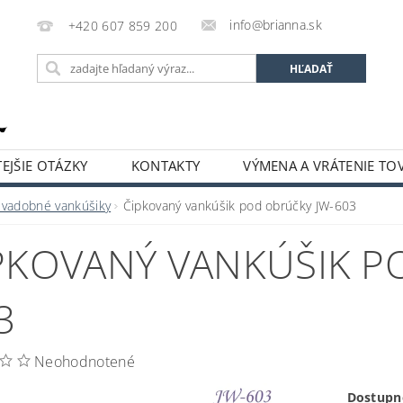
info@brianna.sk
+420 607 859 200
EJŠIE OTÁZKY
KONTAKTY
VÝMENA A VRÁTENIE TO
Svadobné vankúšiky
Čipkovaný vankúšik pod obrúčky JW-603
PKOVANÝ VANKÚŠIK P
3
Neohodnotené
Dostupn