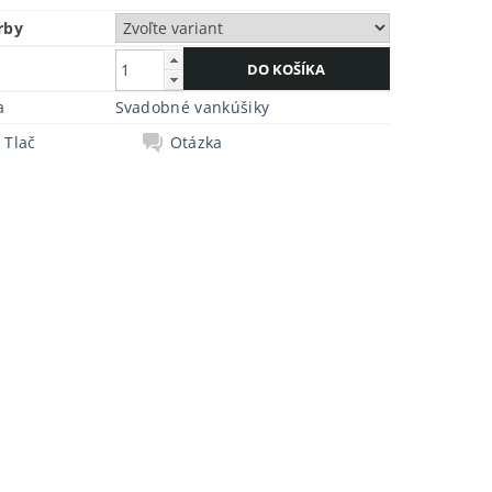
rby
a
Svadobné vankúšiky
Tlač
Otázka