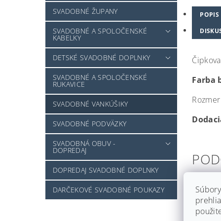
SVADOBNÉ ŽUPANY
POPIS
SVADOBNÉ A SPOLOČENSKÉ
DISKU
KABELKY
DETSKÉ SVADOBNÉ DOPLNKY
Čipkova
SVADOBNÉ A SPOLOČENSKÉ
Farba 
RUKAVICE
Rozmer 
SVADOBNÉ VANKÚŠIKY
Dodacia
SVADOBNÉ PODVÄZKY
SVADOBNÁ OBUV -
DOPREDAJ
POD
DOPREDAJ SVADOBNÉ DOPLNKY
Súbory
DARČEKOVÉ SVADOBNÉ POUKAZY
prehlia
použit