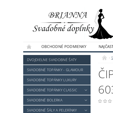
OBCHODNÉ PODMIENKY
NAJČAST
NAPÍŠTE NÁM
DVOJDIELNE SVADOBNÉ ŠATY
ČI
SVADOBNÉ TOPÁNKY - GLAMOUR
SVADOBNÉ TOPÁNKY LUXURY
60
SVADOBNÉ TOPÁNKY CLASSIC
SVADOBNÉ BOLERKA
SVADOBNÉ ŠÁLY A PELERÍNKY