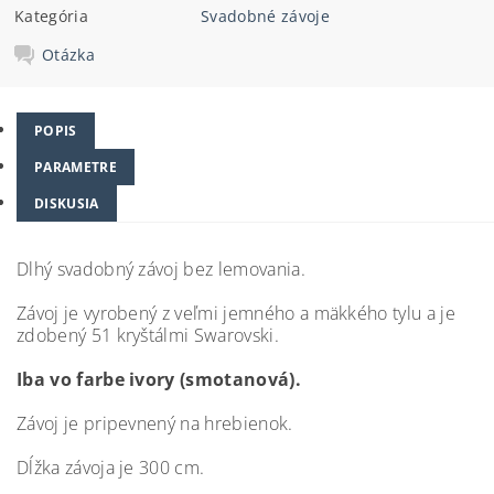
Kategória
Svadobné závoje
Otázka
POPIS
PARAMETRE
DISKUSIA
Dlhý svadobný závoj bez lemovania.
Závoj je vyrobený z veľmi jemného a mäkkého tylu a
je
zdobený 51 kryštálmi Swarovski.
Iba vo farbe ivory (smotanová).
Závoj je pripevnený na hrebienok.
Dĺžka závoja je 300 cm.