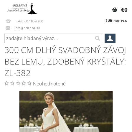
€0
EUR
HUF
PLN
+420 607 859 200
info@brianna.sk
300 CM DLHÝ SVADOBNÝ ZÁVOJ
BEZ LEMU, ZDOBENÝ KRYŠTÁLY:
ZL-382
Neohodnotené