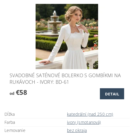
SVADOBNÉ SATÉNOVÉ BOLERKO S GOMBÍKMI NA
RUKÁVOCH - IVORY: BD-61
€58
od
DETAIL
Dĺžka
katedrální (nad 250 cm)
Farba
ivory (smotanová)
Lemovanie
bez okraja