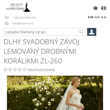
€0
EUR
HUF
PLN
+420 607 859 200
info@brianna.sk
DLHÝ SVADOBNÝ ZÁVOJ
LEMOVANÝ DROBNÝMI
KORÁLIKMI ZL-260
Neohodnotené