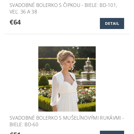
SVADOBNÉ BOLERKO S ČIPKOU - BIELE: BD-101,
VEĽ. 36 A 38
€64
DETAIL
SVADOBNÉ BOLERKO S MUŠELÍNOVÝMI RUKÁVMI -
BIELE: BD-60