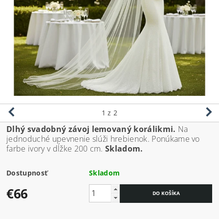
1
z 2
Dlhý svadobný závoj lemovaný korálikmi.
Na
jednoduché upevnenie slúži hrebienok. Ponúkame vo
farbe ivory v dĺžke 200 cm.
Skladom.
Dostupnosť
Skladom
€66