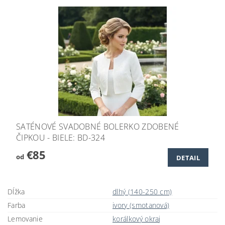
SATÉNOVÉ SVADOBNÉ BOLERKO ZDOBENÉ
ČIPKOU - BIELE: BD-324
€85
od
DETAIL
Dĺžka
dlhý (140-250 cm)
Farba
ivory (smotanová)
Lemovanie
korálkový okraj